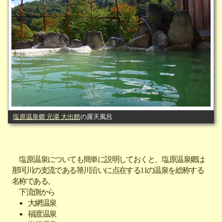
塩原温泉郷 元湯 大出館
の露天風呂
塩原温泉についても簡単に説明しておくと、塩原温泉郷は
那珂川の支流である箒川沿いに点在する11の温泉を総称する
名称である。
下流側から
大網温泉
福渡温泉