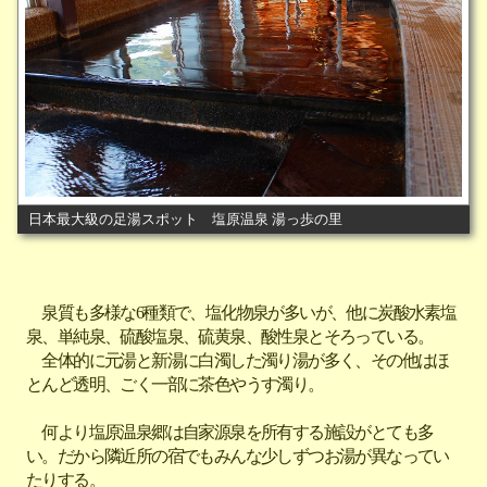
日本最大級の足湯スポット 塩原温泉 湯っ歩の里
泉質も多様な6種類で、塩化物泉が多いが、他に炭酸水素塩
泉、単純泉、硫酸塩泉、硫黄泉、酸性泉とそろっている。
全体的に元湯と新湯に白濁した濁り湯が多く、その他はほ
とんど透明、ごく一部に茶色やうす濁り。
何より塩原温泉郷は自家源泉を所有する施設がとても多
い。だから隣近所の宿でもみんな少しずつお湯が異なってい
たりする。