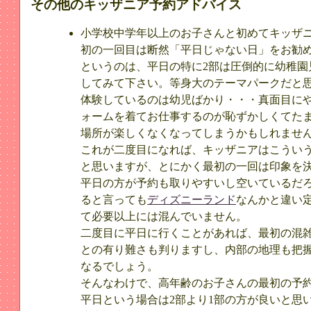
その他のキッザニア予約アドバイス
小学校中学年以上のお子さんと初めてキッザ
初の一回目は断然「平日じゃない日」をお勧
というのは、平日の特に2部は圧倒的に幼稚園
してみて下さい。等身大のテーマパークだと思
体験しているのは幼児ばかり・・・真面目に
ォームを着てお仕事するのが恥ずかしくてたま
場所が楽しくなくなってしまうかもしれませ
これが二度目になれば、キッザニアはこうい
と思いますが、とにかく最初の一回は印象を
平日の方が予約も取りやすいし空いているだ
ると言っても
ディズニーランド
なんかと違い
て必要以上には混んでいません。
二度目に平日に行くことがあれば、最初の混
との有り難さも判りますし、内部の地理も把
なるでしょう。
そんなわけで、高年齢のお子さんの最初の予
平日という場合は2部より1部の方が良いと思