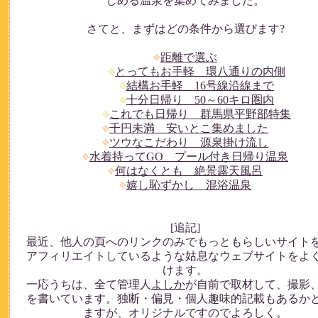
しめる温泉を集めてみました。
さてと、まずはどの条件から選びます?
距離で選ぶ
とってもお手軽 環八通りの内側
結構お手軽 16号線沿線まで
十分日帰り 50～60キロ圏内
これでも日帰り 群馬県平野部特集
千円未満 安いとこ集めました
ツウなこだわり 源泉掛け流し
水着持ってGO プール付き日帰り温泉
何はなくとも 絶景露天風呂
嬉し恥ずかし 混浴温泉
[追記]
最近、他人の頁へのリンクのみでもっともらしいサイト
アフィリエイトしているような姑息なウェブサイトをよ
けます。
一応うちは、全て管理人
よしか
が自前で取材して、撮影
を書いています。独断・偏見・個人趣味的記載もあるか
ますが、オリジナルですのでよろしく。