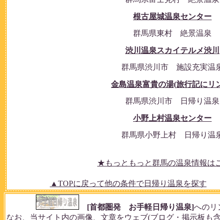
根古屋城温泉センター
群馬県東村 絶景温泉
渋川温泉スカイテルメ渋川
群馬県渋川市 施設充実温
金島温泉富貴の湯(旅行記にリン
群馬県渋川市 日帰り温泉
小野上村温泉センター
群馬県小野上村 日帰り温
★もっともっと群馬の温泉情報はこ
▲TOPに戻って他の条件で日帰り温泉を探す
[首都圏発 お手軽日帰り温泉]
へのリ
なお、当サイト内の画像、文章をウェブ(ブログ・掲示板も含