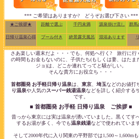
*** ご希望はありますか? どうぞお選び下さい ***
★ご挨拶★
距離で選ぶ
千円未満
源泉掛け流し
群馬
日帰り温泉心得
プール付き
絶景露天風呂
混浴あります
さあ楽しい週末だよ・・・でも、何処へ行く? 旅行に行
の時間もお金もないのに、子供たち(もしくは妻、はたま
ジョ)は、どこか連れてってと騒がしい。
そんな貴方にお役立ち・・・
首都圏発 お手軽日帰り温泉
は、
東京
、
埼玉
などのお値打
り温泉
や人気の
スーパー銭湯温泉
などを詳しく紹介する
です。
■ 首都圏発 お手軽 日帰り温泉 ご挨拶 ■
昔っから東京には実は温泉が湧いていました。黒くてす
するお湯が多く、今でも
温泉銭湯
などで使われていま
そして2000年代に入り関東の平野部では1,500～1,600m