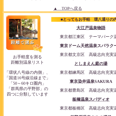
▲ TOPへ戻る
■とってもお手軽 環八通りの
大江戸温泉物語
東京都江東区 テーマパーク
東京ドーム天然温泉スパラク
東京都文京区 高級志向充実
お手軽度を測る
距離別温泉リスト
としまえん庭の湯
「環状八号線の内側」、
東京都練馬区 高級志向充実
「国道16号線沿線まで」
東京染井温泉SAKURA
「50～60キロ圏内」
「群馬県の平野部」の
東京都豊島区 高級志向充実
四つに分類しています
板橋温泉スパディオ
東京都板橋区 高級志向充実