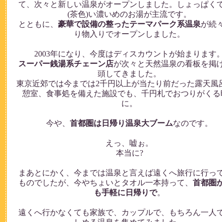
て、次々と新しい温泉がオープンしました。しょっぱく
(茶色)い濃いめのお湯が主流です。
とともに、
豪華で設備の整ったテーマパーク系温泉
が続
り物入りでオープンしました。
2003年になり、今度はディスカウントが始まります
スーパー銭湯系チェーン店
が次々と天然温泉の看板を掲
頭してきました。
東京近郊では今までは2千円以上が当たり前だった露天風
憩室、食事処を備えた施設でも、千円札でおつりがくる
に。
今や、
首都圏は日帰り温泉大ブーム
なのです。
えっ、嘘ぉ。
本当に?
まあとにかく、今までは温泉と言えば遠くへ旅行に行っ
ものでしたが、今やちょいとタオル一本持って、
首都圏
も手軽に日帰りで
。
遠くへ行かなくても家族で、カップルで、もちろん一人