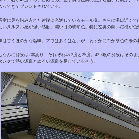
入ってきてブレンドされている。
浴室に足を踏み入れた途端に充満しているモール臭。さらに湯口近くで
ないヌルヌル感が強い感触。濃い目の琥珀色。特に左奥の熱い浴槽が色
味は甘くほのかな塩味。アワは多くはないが、わずかに白か茶色の湯の
ちなみに源泉は2本あり、それぞれ45.2度と25度。42.5度の源泉はそ
タンクで熱い源泉とぬるい源泉を足しているそう。