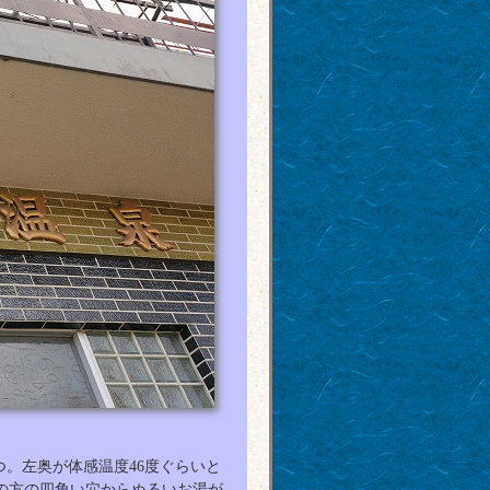
つ。左奥が体感温度46度ぐらいと
の方の四角い穴からぬるいお湯が