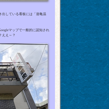
き出している看板には「遊亀温
ogleマップで一般的に認知され
？ええ～？