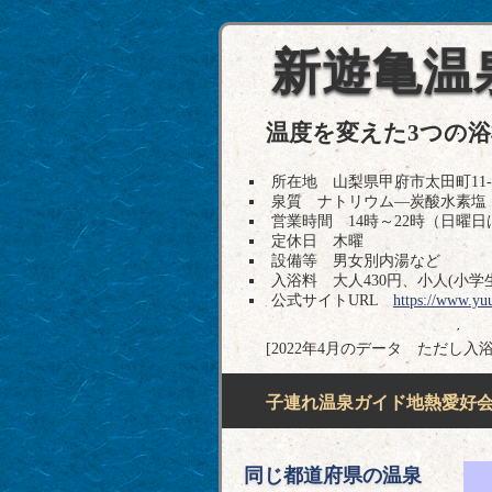
新遊亀温
温度を変えた3つの
所在地 山梨県甲府市太田町11-5 T
泉質 ナトリウム―炭酸水素塩
営業時間 14時～22時（日曜日
定休日 木曜
設備等 男女別内湯など
入浴料 大人430円、小人(小学生
公式サイトURL
https://www.yu
[2022年4月のデータ ただし入
子連れ温泉ガイド地熱愛好会H
同じ都道府県の温泉