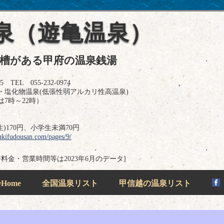
泉（遊亀温泉）
浴槽がある甲府の温泉銭湯
EL 055-232-0974
・塩化物温泉(低張性弱アルカリ性高温泉)
は7時～22時）
)170円、小学生未満70円
ukifudousan.com/pages/9/
浴料金・営業時間等は2023年6月のデータ]
ome
全国温泉リスト
甲信越の温泉リスト