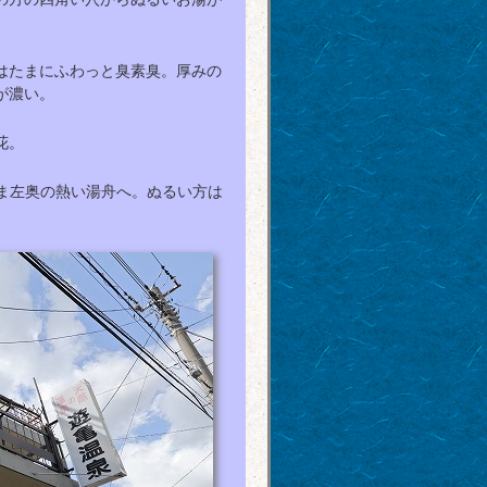
はたまにふわっと臭素臭。厚みの
が濃い。
花。
のまま左奥の熱い湯舟へ。ぬるい方は