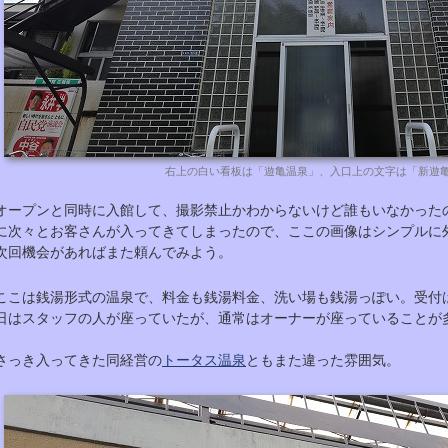
右上の白い看板は「遊亀温泉」、入口上の文字は「新遊
オープンと同時に入館して、撮影禁止かわからないけど誰もいなかった
に次々とお客さんが入ってきてしまったので、ここの画像はシンプルに
次回機会があればまた頼んでみよう。
ここは銭湯形式の温泉で、料金も銭湯料金、洗い場も銭湯っぽい。受付
日はスタッフの人が座っていたが、通常はオーナーが座っていることが
さっき入ってきた同経営の
トータス温泉
ともまた違った雰囲気。