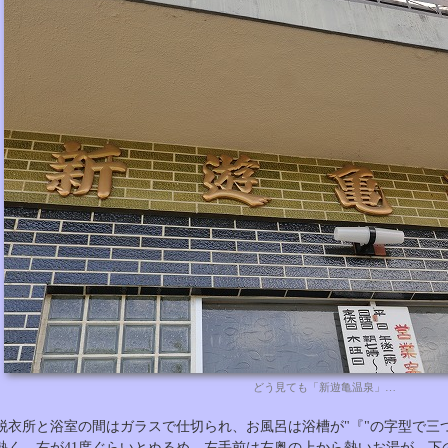
どう見ても「新遊亀温泉」…
脱衣所と浴室の間はガラスで仕切られ、お風呂は浴槽が"『"の字型で三
熱く、右が41度ぐらいとぬるめ。左手前は左奥の上から熱いお湯が、下