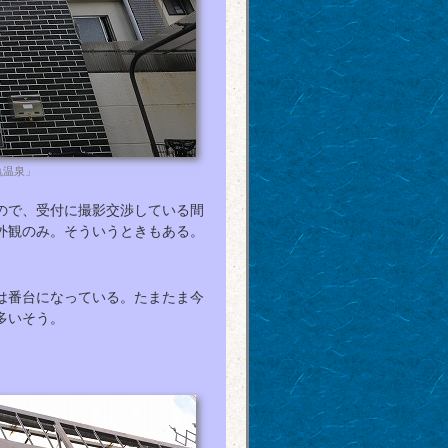
亀温泉」
ので、受付に撮影交渉している間
外観のみ。そういうときもある。
は番台になっている。たまたま今
多いそう。