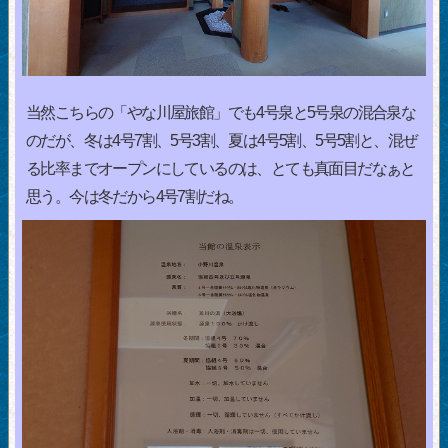
当然こちらの「やな川屋旅館」でも4号泉と5号泉の混合泉な
のだが、冬は4号7割、5号3割、夏は4号5割、5号5割と、混ぜ
る比率までオープンにしているのは、とても真面目だなぁと
思う。今は冬だから4号7割だね。