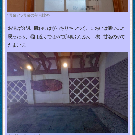
4号泉と5号泉の割合比率
お湯は透明。肌触りはぎっちりキシつく。においは薄い…と
思ったら、湯口近くではゆで卵臭ぷんぷん。味は甘塩のゆて
たまご味。