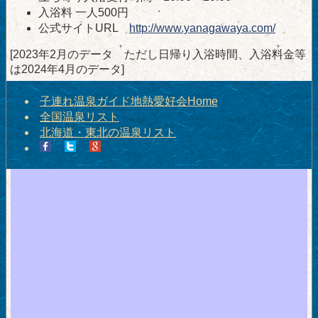
入浴料 一人500円
公式サイトURL
http://www.yanagawaya.com/
[2023年2月のデータ ただし日帰り入浴時間、入浴料金等
は2024年4月のデータ]
子連れ温泉ガイド地熱愛好会Home
全国温泉リスト
北海道・東北の温泉リスト