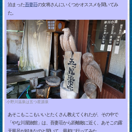
泊まった
吾妻荘
の女将さんにいくつかオススメを聞いてみ
た。
小野川温泉は五つ星源泉
あそこもここもいいとたくさん教えてくれたが、その中で
「やな川屋旅館」は、吾妻荘から距離敵に近く、あそこの露
天風呂が好きなのと聞いて、最初に行ってみた。