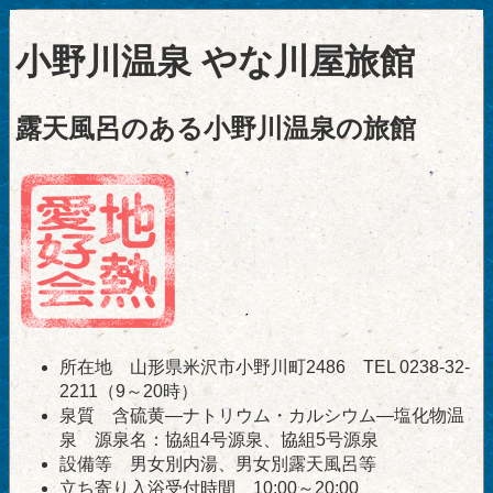
小野川温泉 やな川屋旅館
露天風呂のある小野川温泉の旅館
所在地 山形県米沢市小野川町2486 TEL 0238-32-
2211（9～20時）
泉質 含硫黄―ナトリウム・カルシウム―塩化物温
泉 源泉名：協組4号源泉、協組5号源泉
設備等 男女別内湯、男女別露天風呂等
立ち寄り入浴受付時間 10:00～20:00