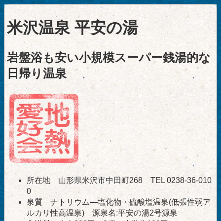
米沢温泉 平安の湯
岩盤浴も安い小規模スーパー銭湯的な
日帰り温泉
所在地 山形県米沢市中田町268 TEL 0238-36-010
0
泉質 ナトリウム―塩化物・硫酸塩温泉(低張性弱ア
ルカリ性高温泉) 源泉名:平安の湯2号源泉