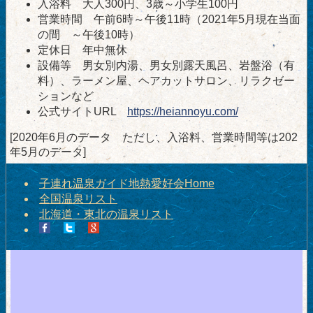
入浴料 大人300円、3歳～小学生100円
営業時間 午前6時～午後11時（2021年5月現在当面
の間 ～午後10時）
定休日 年中無休
設備等 男女別内湯、男女別露天風呂、岩盤浴（有
料）、ラーメン屋、ヘアカットサロン、リラクゼー
ションなど
公式サイトURL
https://heiannoyu.com/
[2020年6月のデータ ただし、入浴料、営業時間等は202
年5月のデータ]
子連れ温泉ガイド地熱愛好会Home
全国温泉リスト
北海道・東北の温泉リスト