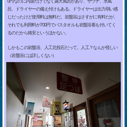
0円なのに内湯だけでなく露天風呂があり、サウナ、水風
呂、ドライヤーの備え付けもある。ドライヤーは出力弱い感
じだったけど使用料は無料だ。岩盤浴はさすがに有料だが、
それでも利用料が700円でバスタオルも岩盤浴着も付いてく
るのだから格安というほかない。
しかもこの岩盤浴、人工北投石だって。人工？なんか怪しい
（岩盤浴には詳しくない）