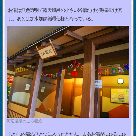
お湯は無色透明で露天風呂の小さい浴槽だけが源泉掛け流
し。あとは加水加熱循環仕様となっている。
河辺温泉のごろ寝処
しかし内湯のひとつに入ったとたん、まあお湯がにゅるにゅ