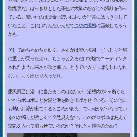
強塩泉だ。はっきりとした茶色の大量の粉がこの濁りを作っ
ている。驚いたのは臭素っぽいにおいが非常にはっきりして
いたこと。これはなんだかんだで
さやの湯処
に匹敵しちゃう
かも。
そしてめちゃめちゃ効く。さすがは濃い塩泉、ずっしりと肩
に重しが乗ったよう。ちょっと入るだけで塩でコーティング
されたように寒さが吹き飛ぶ。とうてい入りっぱなしになれ
ない。もう出たり入ったり。
露天風呂は湯口に当たるものはないが、浴槽内の3ヶ所ぐら
いからボコボコとお湯と泡を吹き上げさせている。その他に
も熱いお湯が出てくるところがある。でも何がどうなってい
るのか濁りが激しくて全然見えない。このボコボコはあえて
空気を入れて濁らせているのか？それとも攪拌のため？