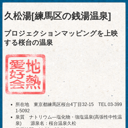
久松湯[練馬区の銭湯温泉]
プロジェクションマッピングを上映
する桜台の温泉
所在地 東京都練馬区桜台4丁目32-15 TEL 03-399
1-5092
泉質 ナトリウム―塩化物・強塩温泉(高張性中性温
泉) 源泉名：桜台温泉久松