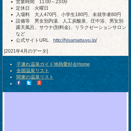
営業時間 11:00～23:00
定休日 火曜日
入場料 大人470円、小学生180円、未就学者80円
設備等 男女別内湯、人工炭酸泉、圧中浴、男女別
露天風呂、サウナ(別料金)、リラクゼーションサロン
など
公式サイトURL
http://hisamatsuyu.jp/
[2021年4月のデータ]
子連れ温泉ガイド地熱愛好会Home
全国温泉リスト
関東の温泉リスト