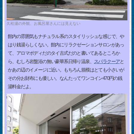
久松湯の外観、お風呂屋さんには見えない
館内の雰囲気もナチュラル系のスタイリッシュな感じで、や
はり銭湯らしくない。館内にリラクゼーションサロンがあっ
て、アロマボディだのタイ古式だのと書いてあるところか
ら、むしろ岩盤浴の無い豪華系日帰り温泉、
スパラクーア
と
かあの辺のイメージに近い。もちろん規模はとても小さいが
その分お財布にも優しい。なんたってワンコイン470円の銭
湯料金だよ。