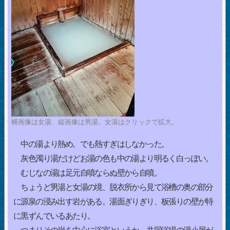
横画像は女湯、縦画像は男湯。女湯はクリックで拡大。
中の湯より熱め。でも熱すぎはしなかった。
灰色濁り湯だけどお湯の色も中の湯より明るく白っぽい。
むじなの湯は足元自噴ならぬ壁から自噴。
ちょうど男湯と女湯の境、脱衣所から見て浴槽の奥の部分
に源泉の浸み出す岩がある。湯面ぎりぎり、板張りの壁が特
に黒ずんでいるあたり。