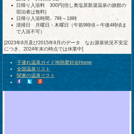
日帰り入浴料 300円(但し奥塩原新湯温泉の旅館の
宿泊者は無料)
日帰り入浴時間 7時～18時
清掃日 月曜日・木曜日（午前9時頃～午後4時頃ま
で入浴不可）
[2023年8月及び2015年9月のデータ なお源泉状況不安定
につき、2024年末の時点では休業中]
子連れ温泉ガイド地熱愛好会Home
全国温泉リスト
関東の温泉リスト