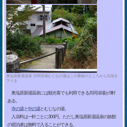
奥塩原新湯温泉 共同浴場むじなの湯はこの看板のところから石段を
下りる
奥塩原新湯温泉には観光客でも利用できる共同浴場が3軒
ある。
寺の湯
と
中の湯
とむじなの湯。
入浴料は一軒ごとに300円。ただし奥塩原新湯温泉の旅館
の宿泊者は無料で入ることができる。