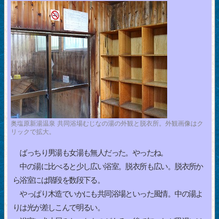
奥塩原新湯温泉 共同浴場むじなの湯の外観と脱衣所。外観画像はク
リックで拡大。
ばっちり男湯も女湯も無人だった。やったね。
中の湯に比べると少し広い浴室。脱衣所も広い。脱衣所か
ら浴室には階段を数段下る。
やっぱり木造でいかにも共同浴場といった風情。中の湯よ
りは光が差しこんで明るい。