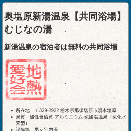
奥塩原新湯温泉【共同浴場】
むじなの湯
新湯温泉の宿泊者は無料の共同浴場
所在地 〒329-2922 栃木県那須塩原市湯本塩原
泉質 酸性含硫黄-アルミニウム-硫酸塩温泉（硫化水
素型）
設備等 男女別内湯