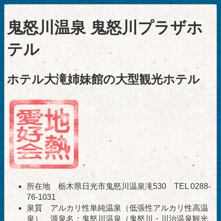
鬼怒川温泉 鬼怒川プラザホ
テル
ホテル大滝姉妹館の大型観光ホテル
所在地 栃木県日光市鬼怒川温泉滝530 TEL 0288-
76-1031
泉質 アルカリ性単純温泉（低張性アルカリ性高温
泉） 源泉名：鬼怒川温泉（鬼怒川・川治温泉観光