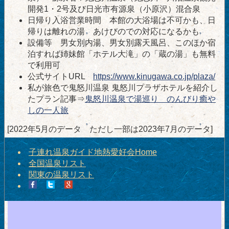
開発1・2号及び日光市有源泉（小原沢）混合泉
日帰り入浴営業時間 本館の大浴場は不可かも、日
帰りは離れの湯 あけびのでの対応になるかも
設備等 男女別内湯、男女別露天風呂、このほか宿
泊すれば姉妹館「ホテル大滝」の「蔵の湯」も無料
で利用可
公式サイトURL
https://www.kinugawa.co.jp/plaza/
私が旅色で鬼怒川温泉 鬼怒川プラザホテルを紹介し
たプラン記事⇒
鬼怒川温泉で湯巡り のんびり癒や
しの一人旅
[2022年5月のデータ ただし一部は2023年7月のデータ]
子連れ温泉ガイド地熱愛好会Home
全国温泉リスト
関東の温泉リスト