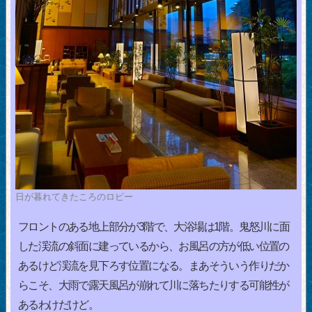
日が暮れてきたころのロビー
フロントのある地上部分が3階で、大浴場は1階。鬼怒川に面
した渓流の斜面に建っているから、お風呂の方が低い位置の
あるけど渓流を見下ろす位置になる。まあそういう作りだか
らこそ、大雨で露天風呂が崩れて川に落ちたりする可能性が
あるわけだけど。