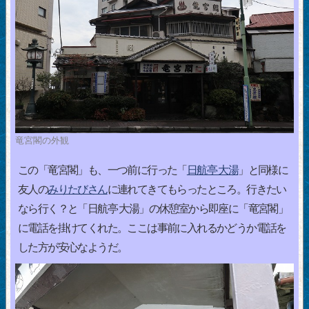
竜宮閣の外観
この「竜宮閣」も、一つ前に行った「
日航亭 大湯
」と同様に
友人の
みりたびさん
に連れてきてもらったところ。行きたい
なら行く？と「日航亭 大湯」の休憩室から即座に「竜宮閣」
に電話を掛けてくれた。ここは事前に入れるかどうか電話を
した方が安心なようだ。