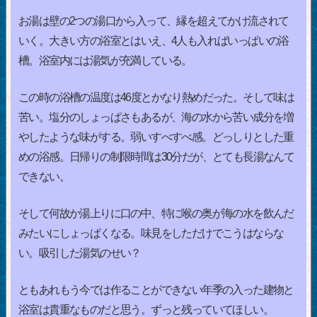
お湯は壁の2つの湯口から入って、縁を超えてかけ流されて
いく。大きい方の浴室とはいえ、4人も入ればいっぱいの浴
槽。浴室内には湯気が充満している。
この時の浴槽の温度は46度とかなり熱めだった。そして味は
苦い。塩分のしょっぱさもあるが、海の水から苦い成分を増
やしたような味がする。弱いすべすべ感。どっしりとした重
めの浴感。日帰りの制限時間は30分だが、とても長湯なんて
できない。
そして何故か湯上りに口の中、特に喉の奥が海の水を飲んだ
みたいにしょっぱくなる。味見をしただけでこうはならな
い。吸引した湯気のせい？
ともあれもう今では作ることができない年季の入った建物と
浴室は貴重なものだと思う。ずっと残っていてほしい。