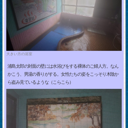
大きい方の浴室
浦島太郎の対面の壁には水浴びをする裸体のご婦人方。なん
かこう、男湯の香りがする。女性たちの姿をこっそり木陰か
ら盗み見ているような（こらこら）