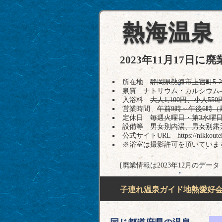
熱海温泉 
2023年11月17日
所在地
静岡県熱海市上宿町5-26 T
泉質 ナトリウム・カルシウム―
入浴料
大人1,100円、小人550
営業時間
午前9時～午後6時（
定休日
毎週火曜日・第3水曜
設備等
男女別内湯、男女別露
公式サイトURL https://nikkoutei
※浴室は撮影許可を頂いていま
[廃業情報は2023年12月のデー
子連れ温泉ガイド地熱愛好会H