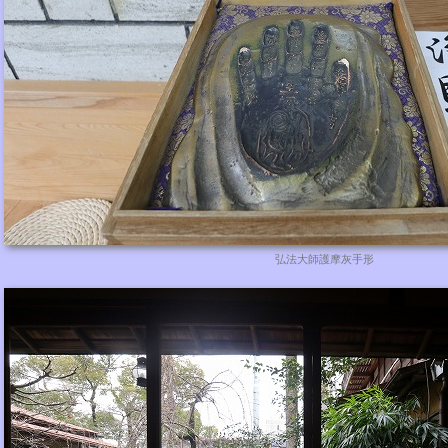
弘法大師護摩灰手形