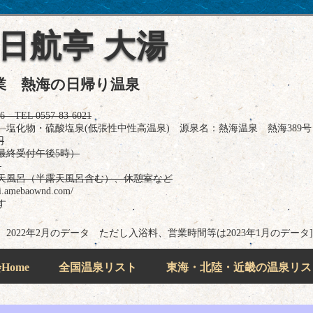
日航亭 大湯
に廃業 熱海の日帰り温泉
EL 0557-83-6021
塩化物・硫酸塩泉(低張性中性高温泉) 源泉名：熱海温泉 熱海389号
円
最終受付午後5時）
日
天風呂（半露天風呂含む）、休憩室など
.amebaownd.com/
す
タ 2022年2月のデータ ただし入浴料、営業時間等は2023年1月のデータ]
ome
全国温泉リスト
東海・北陸・近畿の温泉リス