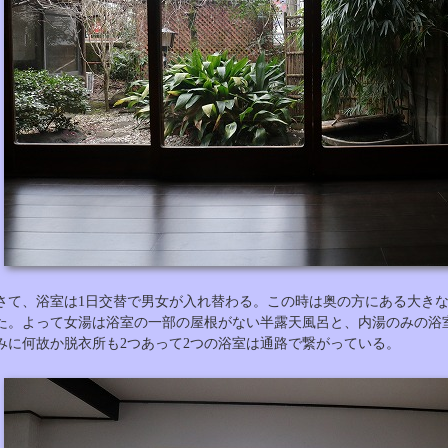
さて、浴室は1日交替で男女が入れ替わる。この時は奥の方にある大き
た。よって女湯は浴室の一部の屋根がない半露天風呂と、内湯のみの浴
みに何故か脱衣所も2つあって2つの浴室は通路で繋がっている。