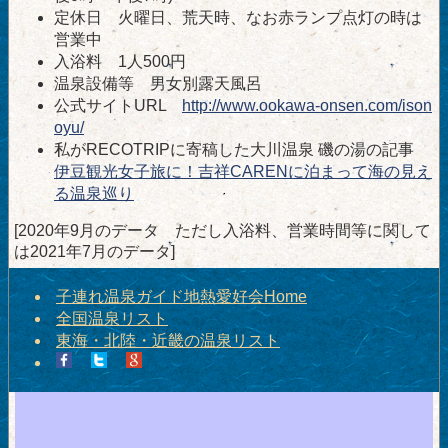
定休日 火曜日、荒天時、なお赤ランプ点灯の時は
営業中
入浴料 1人500円
温泉設備等 男女別露天風呂
公式サイトURL
http://www.ookawa-onsen.com/ison
oyu/
私がRECOTRIPに寄稿した大川温泉 磯の湯の記事
伊豆観光女子旅に！吉祥CARENに泊まって海の見え
る温泉巡り
[2020年9月のデータ ただし入浴料、営業時間等に関して
は2021年7月のデータ]
子連れ温泉ガイド地熱愛好会Home
全国温泉リスト
東海・北陸・近畿の温泉リスト