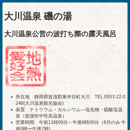
大川温泉 磯の湯
大川温泉公営の波打ち際の露天風呂
所在地 静岡県賀茂郡東伊豆町大川 TEL 0557-22-0
248(大川温泉観光協会)
泉質 ナトリウム・カルシウム―塩化物・硫酸塩温
泉（低張性中性高温泉）
営業時間 午前11時00分～午後6時00分（8月のみ 午
後0時〜午後7時)