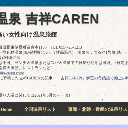
泉 吉祥CAREN
高い女性向け温泉旅館
伊豆町奈良本1130 TEL 0557-23-1213
塩化物温泉(低張性弱アルカリ性高温泉) 源泉名：つるや1号泉(熱川・
号)2種混合泉
は不可、ランチ＆温泉またはスパ＆温泉での日帰り利用は可能、3日前
別露天風呂、レストランなど
sho-caren.com/
ドに寄稿した吉祥CARENの記事
「吉祥CAREN」伊豆の母娘旅で極上の
日帰り入浴に関しては2021年3月のデータ]
ome
全国温泉リスト
東海・北陸・近畿の温泉リス