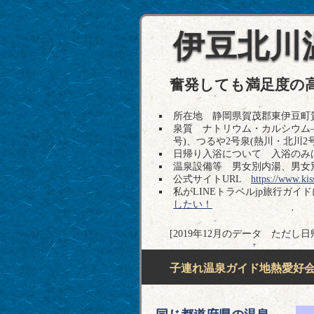
伊豆北川温
奮発しても満足度の
所在地 静岡県賀茂郡東伊豆町賀茂郡東
泉質 ナトリウム・カルシウム―
号)、つるや2号泉(熱川・北川2
日帰り入浴について 入浴のみ
温泉設備等 男女別内湯、男女
公式サイトURL
https://www.kis
私がLINEトラベルjp旅行ガイ
したい！
[2019年12月のデータ ただし
子連れ温泉ガイド地熱愛好会H