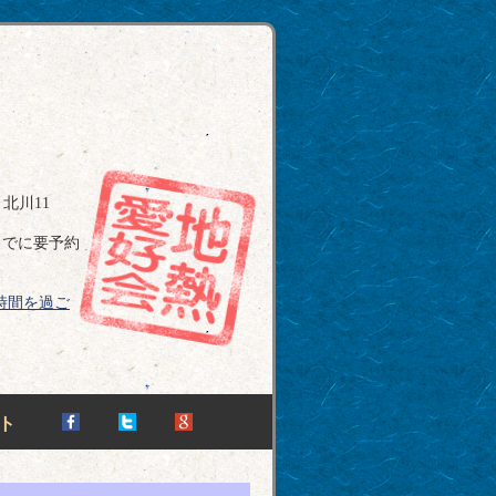
北川11
までに要予約
時間を過ご
ト