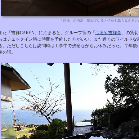
「碧海」の内湯、晴れていると伊豆七島も見えると
また「吉祥CAREN」に泊まると、グループ宿の「
つるや吉祥亭
」の貸切
らはチェックイン時に時間を予約した方がいい。また近くのワイルドな
る。ただしこちらは訪問時は工事中で残念ながらお休みだった。半年後
後の話。