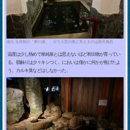
湯元 玉井館の「夢の湯」、ガラス窓の奥に見えるのは露天風呂
温度は少し熱めで単純泉とは思えないほど析出物が育ってい
る。肌触りは少々キシつく。においは僅かに何かが焦げたよ
う。カルキ臭などはしなかった。