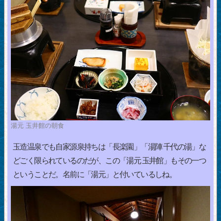
湯元 玉井館の朝食
玉造温泉でも自家源泉持ちは「長楽園」「湯陣 千代の湯」な
どごく限られているのだが、この「湯元 玉井館」もその一つ
ということだ。名前に「湯元」と付いているしね。