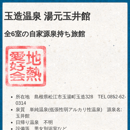
玉造温泉 湯元玉井館
全6室の自家源泉持ち旅館
所在地 島根県松江市玉湯町玉造328 TEL 0852-62-
0314
泉質 単純温泉(低張性弱アルカリ性温泉) 源泉名:
玉井館
日帰り温泉 不明
設備等 男女別浴室など