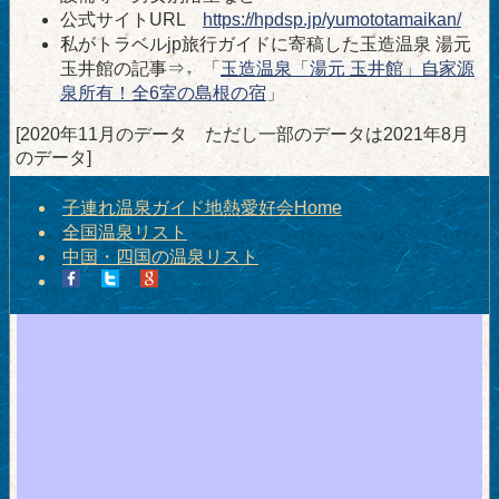
公式サイトURL
https://hpdsp.jp/yumototamaikan/
私がトラベルjp旅行ガイドに寄稿した玉造温泉 湯元
玉井館の記事⇒ 「
玉造温泉「湯元 玉井館」自家源
泉所有！全6室の島根の宿
」
[2020年11月のデータ ただし一部のデータは2021年8月
のデータ]
子連れ温泉ガイド地熱愛好会Home
全国温泉リスト
中国・四国の温泉リスト