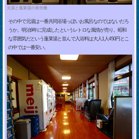
元湯と蓬莱湯の券売機
その中で元湯は一番共同浴場っぽいお風呂なのではないだろ
うか。明治9年に完成したというレトロな風情が売り。昭和
な雰囲気だという蓬莱湯と並んで入浴料は大人1人450円とこ
の中では一番安い。