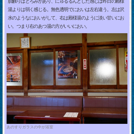
肌触りはとろみがあり、にゅるるんとした感じは昨日の殿様
湯よりは弱く感じる。無色透明でにおいは左右違う。左は沢
水のようなにおいがして、右は殿様湯のように淡い甘いにお
い。つまり右のあつ湯の方がいいにおい。
あのすりガラスの中が浴室