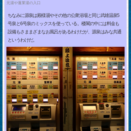
元湯や蓬莱湯の入口
ちなみに源泉は殿様湯やその他の公衆浴場と同じ武雄温泉5
号泉と6号泉のミックスを使っている。楼閣の中には料金も
設備もさままざまなお風呂があるわけだが、源泉はみな共通
というわけだ。