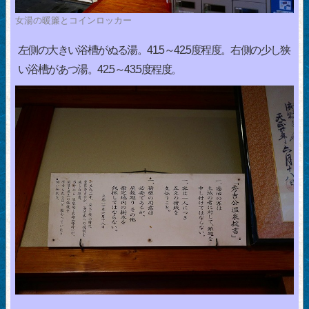
女湯の暖簾とコインロッカー
左側の大きい浴槽がぬる湯。41.5～42.5度程度。右側の少し狭
い浴槽があつ湯。42.5～43.5度程度。