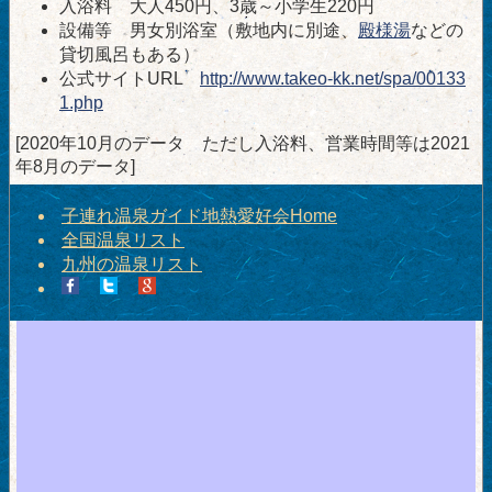
入浴料 大人450円、3歳～小学生220円
設備等 男女別浴室（敷地内に別途、
殿様湯
などの
貸切風呂もある）
公式サイトURL
http://www.takeo-kk.net/spa/00133
1.php
[2020年10月のデータ ただし入浴料、営業時間等は2021
年8月のデータ]
子連れ温泉ガイド地熱愛好会Home
全国温泉リスト
九州の温泉リスト