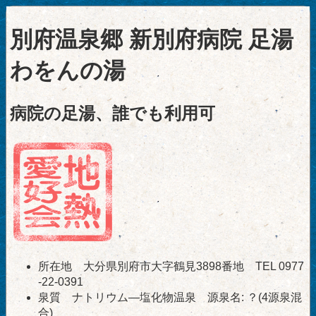
別府温泉郷 新別府病院 足湯
わをんの湯
病院の足湯、誰でも利用可
所在地 大分県別府市大字鶴見3898番地 TEL 0977
-22-0391
泉質 ナトリウム―塩化物温泉 源泉名: ？(4源泉混
合)