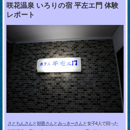
咲花温泉 いろりの宿 平左エ門 体験
レポート
さとちんさん
と
朝香さん
と
みっきーさん
と女子4人で回った