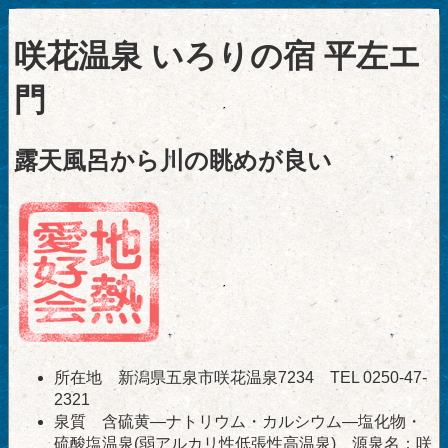
咲花温泉 いろりの宿 平左エ
門
露天風呂から川の眺めが良い
所在地 新潟県五泉市咲花温泉7234 TEL 0250-47-
2321
泉質 含硫黄―ナトリウム・カルシウム―塩化物・
硫酸塩温泉(弱アルカリ性低張性高温泉) 源泉名：咲