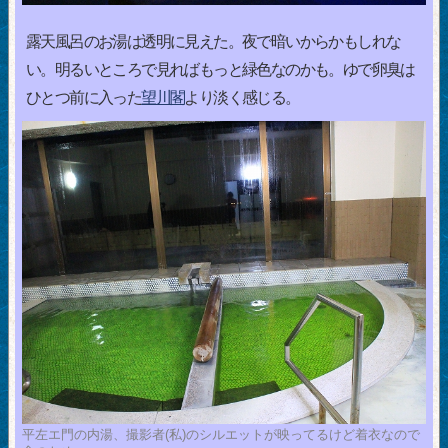
露天風呂のお湯は透明に見えた。夜で暗いからかもしれな
い。明るいところで見ればもっと緑色なのかも。ゆで卵臭は
ひとつ前に入った
望川閣
より淡く感じる。
平左エ門の内湯、撮影者(私)のシルエットが映ってるけど着衣なので