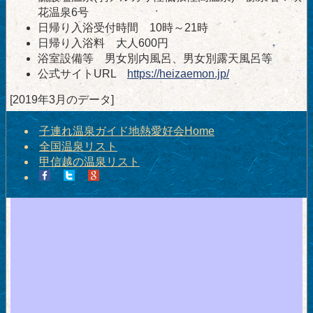
花温泉6号
日帰り入浴受付時間 10時～21時
日帰り入浴料 大人600円
浴室設備等 男女別内風呂、男女別露天風呂等
公式サイトURL
https://heizaemon.jp/
[2019年3月のデータ]
子連れ温泉ガイド地熱愛好会Home
全国温泉リスト
甲信越の温泉リスト