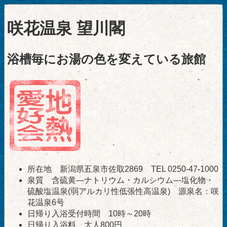
咲花温泉 望川閣
浴槽毎にお湯の色を変えている旅館
所在地 新潟県五泉市佐取2869 TEL 0250-47-1000
泉質 含硫黄―ナトリウム・カルシウム―塩化物・
硫酸塩温泉(弱アルカリ性低張性高温泉) 源泉名：咲
花温泉6号
日帰り入浴受付時間 10時～20時
日帰り入浴料 大人800円