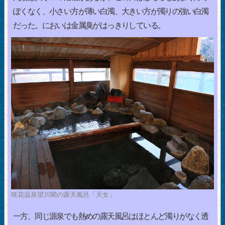
ぽくなく、小さい方が薄い白濁、大きい方が濁りの強い白濁
だった。においは金属臭がはっきりしている。
咲花温泉望川閣の露天風呂「天女」
一方、同じ源泉でも熱めの露天風呂はほとんど濁りがなく透