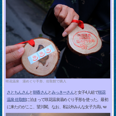
咲花温泉 湯めぐり手形、佐取館で購入
さとちんさん
と
朝香さん
と
みっきーさん
と女子4人組で
咲花
温泉 佐取館
に泊まって咲花温泉湯めぐり手形を使った。最初
に来たのがここ、望川閣。なお、私以外みんな女子力高いw