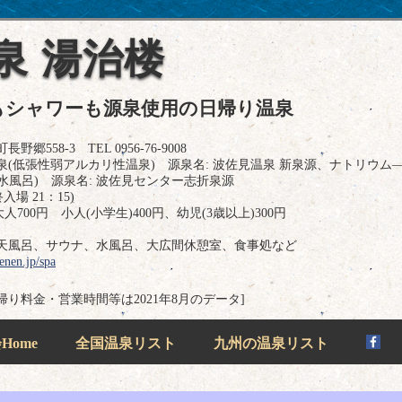
泉 湯治楼
もシャワーも源泉使用の日帰り温泉
58-3 TEL 0956-76-9008
(低張性弱アルカリ性温泉) 源泉名: 波佐見温泉 新泉源、ナトリウム
水風呂) 源泉名: 波佐見センター志折泉源
入場 21：15)
700円 小人(小学生)400円、幼児(3歳以上)300円
天風呂、サウナ、水風呂、大広間休憩室、食事処など
enen.jp/spa
日帰り料金・営業時間等は2021年8月のデータ]
ome
全国温泉リスト
九州の温泉リスト