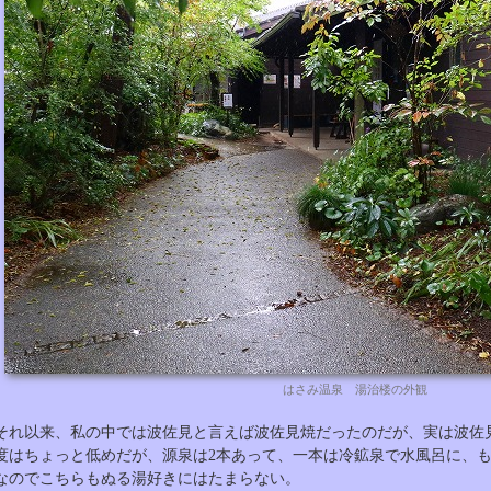
はさみ温泉 湯治楼の外観
それ以来、私の中では波佐見と言えば波佐見焼だったのだが、実は波佐
度はちょっと低めだが、源泉は2本あって、一本は冷鉱泉で水風呂に、
なのでこちらもぬる湯好きにはたまらない。