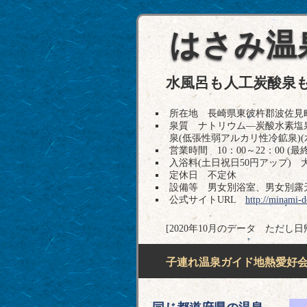
はさみ温
水風呂も人工炭酸泉
所在地 長崎県東彼杵郡波佐見町長野郷5
泉質 ナトリウム―炭酸水素塩泉
泉(低張性弱アルカリ性冷鉱泉)(
営業時間 10：00～22：00 (最終
入浴料(土日祝日50円アップ) 大人
定休日 不定休
設備等 男女別浴室、男女別露
公式サイトURL
http://minami-d
[2020年10月のデータ ただし
子連れ温泉ガイド地熱愛好会H