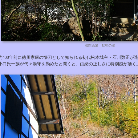
浅間温泉 枇杷の湯
約400年前に徳川家康の懐刀として知られる初代松本城主・石川数正が
小口氏一族が代々湯守を勤めたと聞くと、由緒の正しさに特別感が湧く