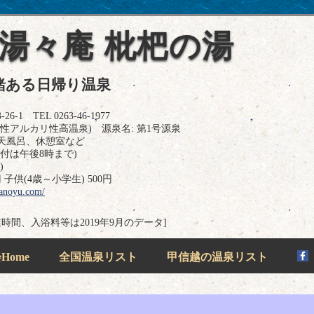
 湯々庵 枇杷の湯
緒ある日帰り温泉
 TEL 0263-46-1977
性アルカリ性高温泉) 源泉名: 第1号源泉
天風呂、休憩室など
付は午後8時まで)
)
 子供(4歳～小学生) 500円
anoyu.com/
業時間、入浴料等は2019年9月のデータ]
ome
全国温泉リスト
甲信越の温泉リスト