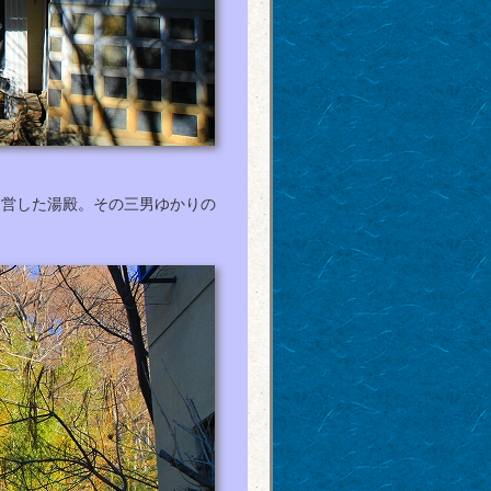
造営した湯殿。その三男ゆかりの
。