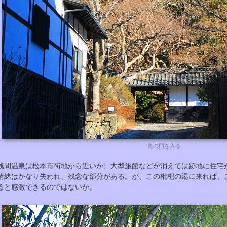
奥の門を入る
浅間温泉は松本市街地から近いが、大型旅館などが消えては跡地に住宅
情緒はかなり失われ、残念な部分がある。が、この枇杷の湯に来れば、
ると感激できるのではないか。