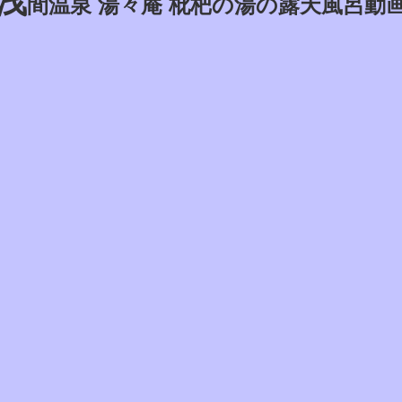
浅
間温泉 湯々庵 枇杷の湯の露天風呂動