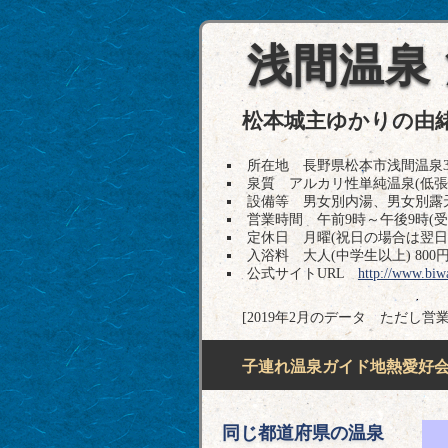
浅間温泉
松本城主ゆかりの由
所在地 長野県松本市浅間温泉3-26-1
泉質 アルカリ性単純温泉(低張
設備等 男女別内湯、男女別露
営業時間 午前9時～午後9時(受
定休日 月曜(祝日の場合は翌日
入浴料 大人(中学生以上) 800円
公式サイトURL
http://www.biw
[2019年2月のデータ ただし営
子連れ温泉ガイド地熱愛好会H
同じ都道府県の温泉