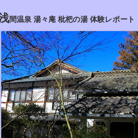
浅
間温泉 湯々庵 枇杷の湯 体験レポート