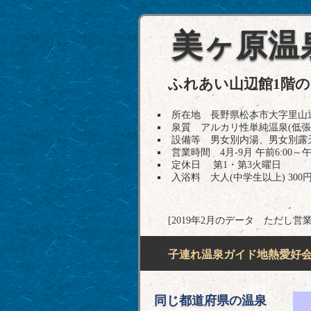
美ヶ原温
ふれあい山辺館1階
所在地 長野県松本市大字里山辺85-1 
泉質 アルカリ性単純温泉(低張
設備等 男女別内湯、男女別露
営業時間 4月-9月 午前6:00～午後1
定休日 第1・第3火曜日
入浴料 大人(中学生以上) 300円
[2019年2月のデータ ただし営
子連れ温泉ガイド地熱愛好会H
同じ都道府県の温泉