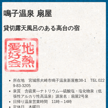
鳴子温泉 扇屋
貸切露天風呂のある高台の宿
所在地 宮城県大崎市鳴子温泉新屋敷38-1 TEL 022
9-83-3205
泉質 含硫黄―ナトリウム―硫酸塩・塩化物泉（低
張性アルカリ性高温泉）源泉名：扇屋2号泉
日帰り温泉営業時間 11時～14時
定休日 木曜日