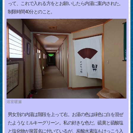
って、これで入れる方をとお願いしたら内湯に案内された。
制限時間40分とのこと。
浴室暖簾
男女別の内湯は階段を上って右。お湯の色は緑色に白を混ぜ
たようなミルキーグリーン。私の好きな色だ。硫黄と硫酸塩
と塩化物が泉質名に付いているが、炭酸水素塩もけっこう入