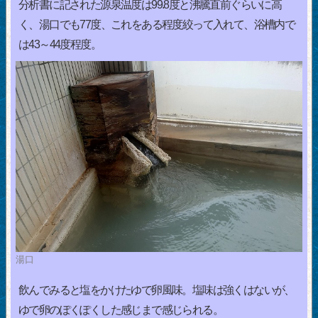
分析書に記された源泉温度は99.8度と沸騰直前ぐらいに高
く、湯口でも77度、これをある程度絞って入れて、浴槽内で
は43～44度程度。
湯口
飲んでみると塩をかけたゆで卵風味。塩味は強くはないが、
ゆで卵のぽくぽくした感じまで感じられる。