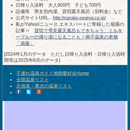
日帰り入浴料 大人900円 子ども700円
設備等 男女別内湯、貸切露天風呂（別料金）など
公式サイトURL
http://naruko-oogiya.co.jp/
私がYahoo!ニュース エキスパートに寄稿した扇屋の
記事⇒
貸切で雪見露天風呂もできちゃう、ミルキ
ーブルーの濁り湯になることも！鳴子温泉の老舗
「扇屋」
[2024年1月のデータ ただし日帰り入浴料・日帰り入浴時
間等は2025年6月のデータ]
子連れ温泉ガイド地熱愛好会Home
全国温泉リスト
北海道・東北の温泉リスト