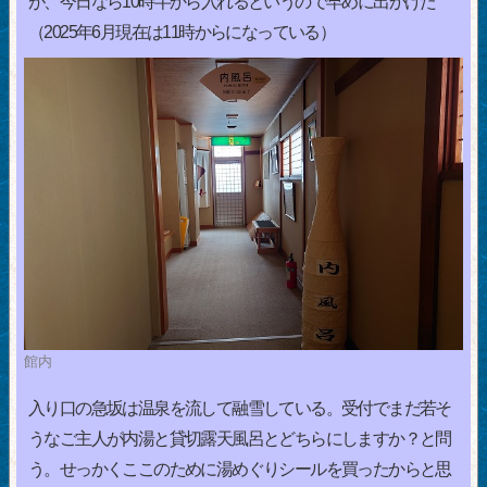
が、今日なら10時半から入れるというので早めに出かけた
（2025年6月現在は11時からになっている）
館内
入り口の急坂は温泉を流して融雪している。受付でまだ若そ
うなご主人が内湯と貸切露天風呂とどちらにしますか？と問
う。せっかくここのために湯めぐりシールを買ったからと思