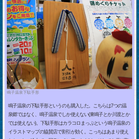
鳴子温泉下駄手形
鳴子温泉の下駄手形というのも購入した。こちらは7つの温
泉郷ではなく、鳴子温泉でしか使えない(東鳴子とか川渡とか
では使えない)。下駄手形はカラコロまっぷという鳴子温泉の
イラストマップの協賛店で割引が効く。こっちはあまり使え