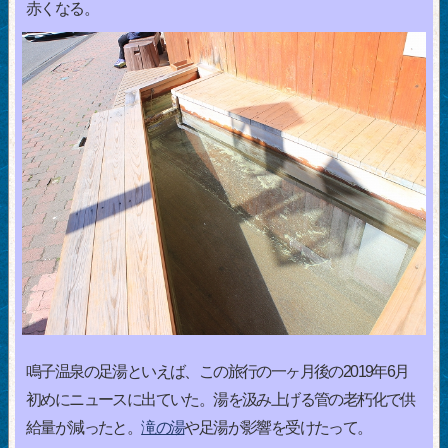
赤くなる。
鳴子温泉の足湯といえば、この旅行の一ヶ月後の2019年6月
初めにニュースに出ていた。湯を汲み上げる管の老朽化で供
給量が減ったと。
滝の湯
や足湯が影響を受けたって。