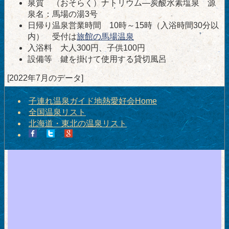
泉質 （おそらく）ナトリウム―炭酸水素塩泉 源
泉名：馬場の湯3号
日帰り温泉営業時間 10時～15時（入浴時間30分以
内） 受付は
旅館の馬場温泉
入浴料 大人300円、子供100円
設備等 鍵を掛けて使用する貸切風呂
[2022年7月のデータ]
子連れ温泉ガイド地熱愛好会Home
全国温泉リスト
北海道・東北の温泉リスト