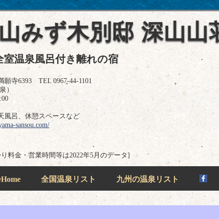
 山みず木別邸 深山山
全室温泉風呂付き離れの宿
93 TEL 0967-44-1101
温泉）
00
天風呂、休憩スペースなど
yama-sansou.com/
帰り料金・営業時間等は2022年5月のデータ]
ome
全国温泉リスト
九州の温泉リスト