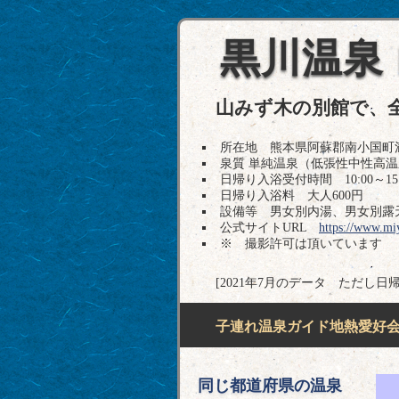
黒川温泉
山みず木の別館で、
所在地 熊本県阿蘇郡南小国町満願寺63
泉質 単純温泉（低張性中性高
日帰り入浴受付時間 10:00～15:
日帰り入浴料 大人600円
設備等 男女別内湯、男女別露
公式サイトURL
https://www.mi
※ 撮影許可は頂いています
[2021年7月のデータ ただし日
子連れ温泉ガイド地熱愛好会H
同じ都道府県の温泉