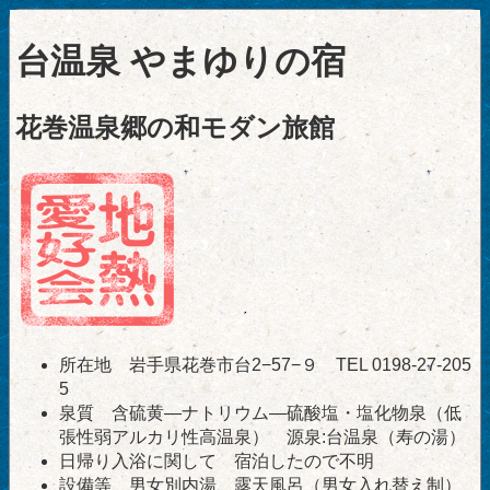
台温泉 やまゆりの宿
花巻温泉郷の和モダン旅館
所在地 岩手県花巻市台2−57−９ TEL 0198-27-205
5
泉質 含硫黄―ナトリウム―硫酸塩・塩化物泉（低
張性弱アルカリ性高温泉） 源泉:台温泉（寿の湯）
日帰り入浴に関して 宿泊したので不明
設備等 男女別内湯、露天風呂（男女入れ替え制）