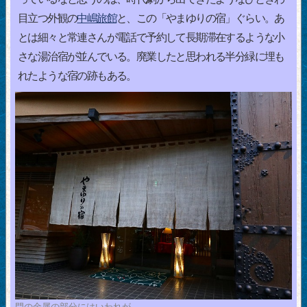
目立つ外観の
中嶋旅館
と、この「やまゆりの宿」ぐらい。あ
とは細々と常連さんが電話で予約して長期滞在するような小
さな湯治宿が並んでいる。廃業したと思われる半分緑に埋も
れたような宿の跡もある。
門の金属の部分にはいわれが…