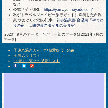
など
公式サイトURL
https://yamayurinoyado.com/
私がトラベルジェイピー旅行ガイドに寄稿した台温
泉 やまゆりの宿の記事
花巻温泉郷 台温泉「やまゆ
りの宿」は囲炉裏スタイルの美食宿
[2020年9月のデータ ただし一部のデータは2021年7月の
データ]
子連れ温泉ガイド地熱愛好会Home
全国温泉リスト
北海道・東北の温泉リスト