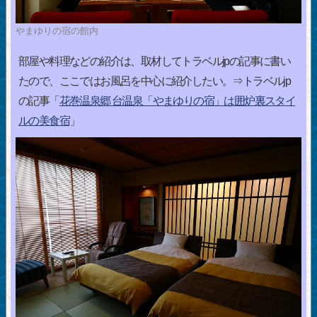
やまゆりの宿の館内
部屋や料理などの紹介は、取材してトラベルjpの記事に書い
たので、ここではお風呂を中心に紹介したい。⇒トラベルjp
の記事「
花巻温泉郷 台温泉「やまゆりの宿」は囲炉裏スタイ
ルの美食宿
」