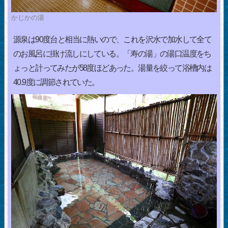
かじかの湯
源泉は90度台と相当に熱いので、これを沢水で加水して全て
のお風呂に掛け流しにしている。「寿の湯」の湯口温度をち
ょっと計ってみたが58度ほどあった。湯量を絞って浴槽内は
40.9度に調節されていた。