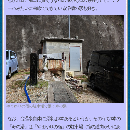
惹かれる。湯口に賢そうな猫の像があるのも好きだし、アメ
ーバみたいに曲線でできている浴槽の形も好き。
やまゆりの宿の駐車場で湧く寿の湯
なお、台温泉自体に源泉は3本あるというが、そのうち1本の
「寿の湯」は「やまゆりの宿」の駐車場（宿の道向かいにあ