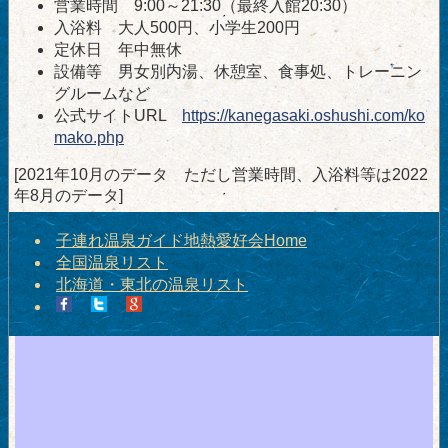
営業時間 9:00～21:30（最終入館20:30）
入浴料 大人500円、小学生200円
定休日 年中無休
設備等 男女別内湯、休憩室、食事処、トレーニン
グルームなど
公式サイトURL
https://kanegasaki.oshushi.com/ko
mako.php
[2021年10月のデータ ただし営業時間、入浴料等は2022
年8月のデータ]
子連れ温泉ガイド地熱愛好会Home
全国温泉リスト
北海道・東北の温泉リスト