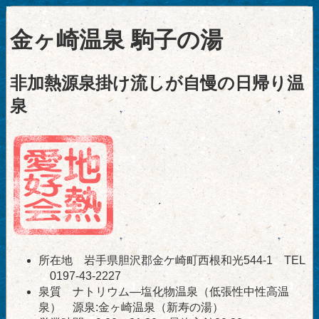
金ヶ崎温泉 駒子の湯
非加熱源泉掛け流しが自慢の日帰り温
泉
所在地 岩手県胆沢郡金ケ崎町西根和光544-1 TEL
0197-43-2227
泉質 ナトリウム―塩化物温泉（低張性中性高温
泉） 源泉:金ヶ崎温泉（新寿の湯）