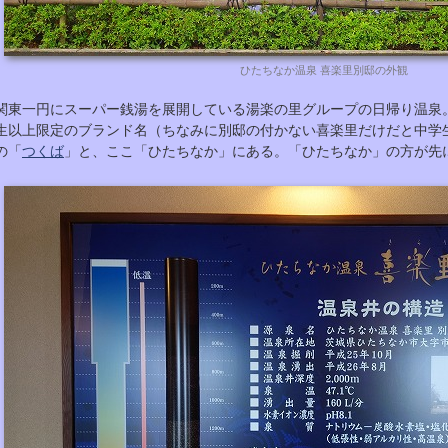
ひたちなか温泉 喜楽里別邸の外観
関東一円にスーパー銭湯を展開している湯楽の里グループの日帰り温泉
生以上限定のブランド名（ちなみに別邸の付かない喜楽里だけだと中学
の「
つくば
」と、ここ「ひたちなか」にある。「ひたちなか」の方が先