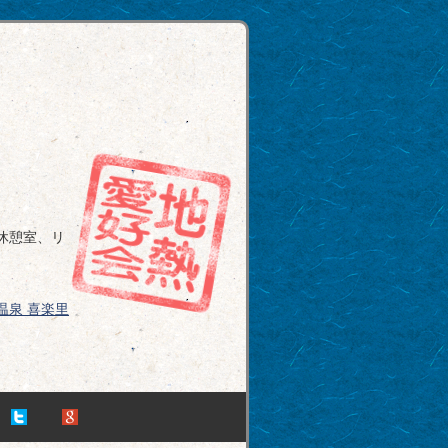
休憩室、リ
温泉 喜楽里