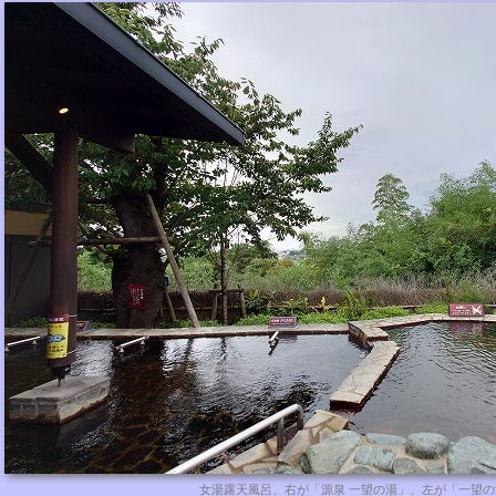
女湯露天風呂、右が「源泉 一望の湯」、左が「一望の