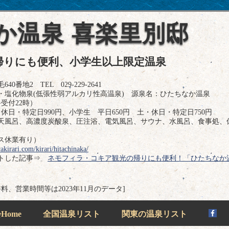
か温泉 喜楽里別邸
帰りにも便利、小学生以上限定温泉
地2 TEL 029-229-2641
・塩化物泉(低張性弱アルカリ性高温泉) 源泉名：ひたちなか温泉
受付22時）
休日・特定日990円、小学生 平日650円 土・休日・特定日750円
天風呂、高濃度炭酸泉、圧注浴、電気風呂、サウナ、水風呂、食事処、
ス休業有り）
akirari.com/kirari/hitachinaka/
ートした記事⇒
ネモフィラ・コキア観光の帰りにも便利！「ひたちなか
浴料、営業時間等は2023年11月のデータ]
ome
全国温泉リスト
関東の温泉リスト