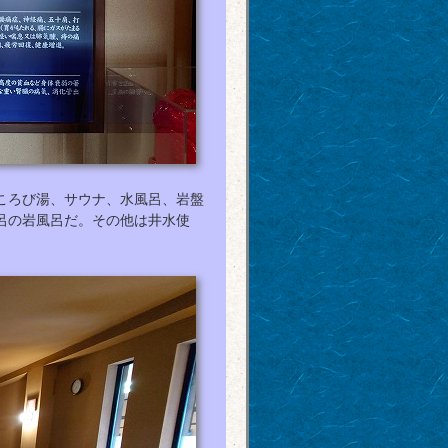
ころび湯、サウナ、水風呂、岩盤
呂の岩風呂だ。その他は井水使