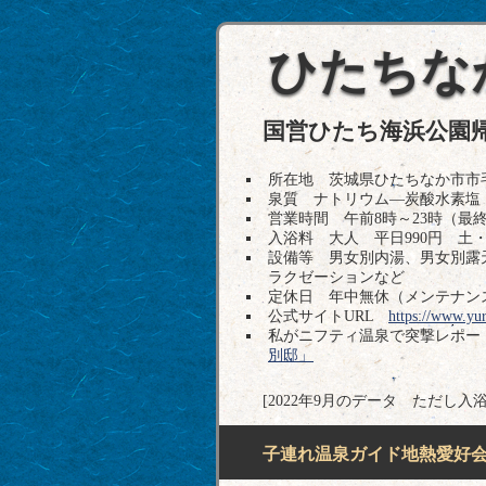
ひたちな
国営ひたち海浜公園
所在地 茨城県ひたちなか市市毛640番
泉質 ナトリウム―炭酸水素塩
営業時間 午前8時～23時（最終
入浴料 大人 平日990円 土・
設備等 男女別内湯、男女別露
ラクゼーションなど
定休日 年中無休（メンテナン
公式サイトURL
https://www.yur
私がニフティ温泉で突撃レポ
別邸」
[2022年9月のデータ ただし入
子連れ温泉ガイド地熱愛好会H