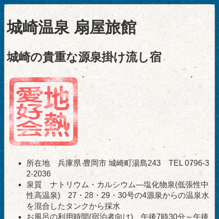
城崎温泉 扇屋旅館
城崎の貴重な源泉掛け流し宿
所在地 兵庫県 豊岡市 城崎町湯島243 TEL 0796-3
2-2036
泉質 ナトリウム・カルシウム―塩化物泉(低張性中
性高温泉) 27・28・29・30号の4源泉からの温泉水
を混合したタンクから採水
お風呂の利用時間(宿泊者向け) 午後7時30分～午後