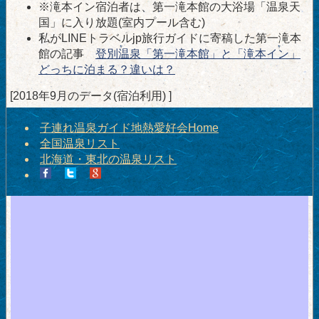
※滝本イン宿泊者は、第一滝本館の大浴場「温泉天
国」に入り放題(室内プール含む)
私がLINEトラベルjp旅行ガイドに寄稿した第一滝本
館の記事
登別温泉「第一滝本館」と「滝本イン」
どっちに泊まる？違いは？
[2018年9月のデータ(宿泊利用) ]
子連れ温泉ガイド地熱愛好会Home
全国温泉リスト
北海道・東北の温泉リスト