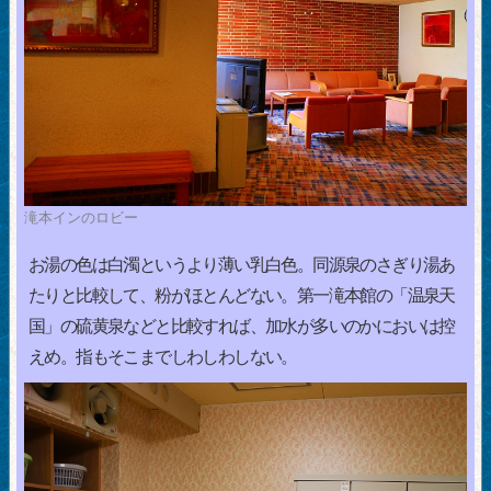
滝本インのロビー
お湯の色は白濁というより薄い乳白色。同源泉のさぎり湯あ
たりと比較して、粉がほとんどない。第一滝本館の「温泉天
国」の硫黄泉などと比較すれば、加水が多いのかにおいは控
えめ。指もそこまでしわしわしない。