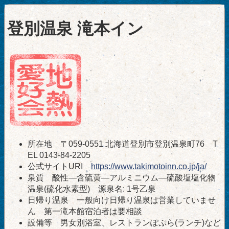
登別温泉 滝本イン
所在地 〒059-0551 北海道登別市登別温泉町76 T
EL 0143-84-2205
公式サイトURI
https://www.takimotoinn.co.jp/ja/
泉質 酸性―含硫黄―アルミニウム―硫酸塩塩化物
温泉(硫化水素型) 源泉名: 1号乙泉
日帰り温泉 一般向け日帰り温泉は営業していませ
ん 第一滝本館宿泊者は要相談
設備等 男女別浴室、レストランぽぷら(ランチ)など