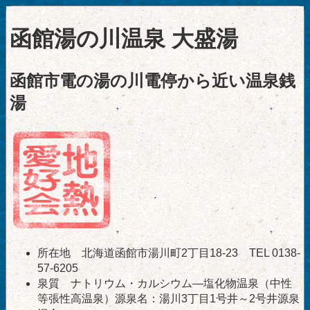
函館湯の川温泉 大盛湯
函館市電の湯の川電停から近い温泉銭
湯
所在地 北海道函館市湯川町2丁目18-23 TEL 0138-
57-6205
泉質 ナトリウム・カルシウム―塩化物温泉（中性
等張性高温泉）源泉名：湯川3丁目1号井～2号井源泉