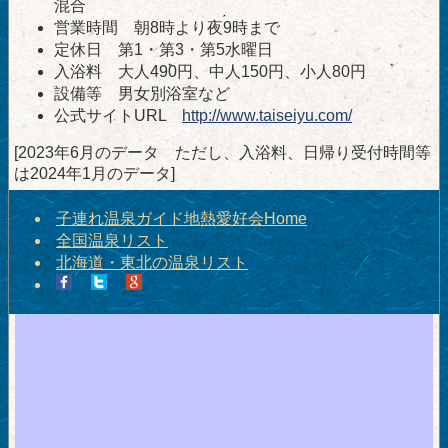
混合
営業時間 朝8時より夜9時まで
定休日 第1・第3・第5水曜日
入浴料 大人490円、中人150円、小人80円
設備等 男女別浴室など
公式サイトURL
http://www.taiseiyu.com/
[2023年6月のデータ ただし、入浴料、日帰り受付時間等
は2024年1月のデータ]
子連れ温泉ガイド地熱愛好会Home
全国温泉リスト
北海道・東北の温泉リスト