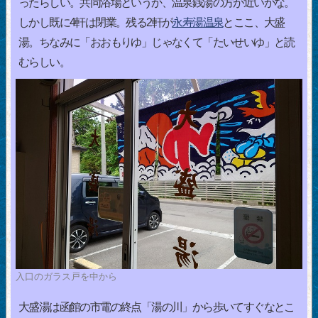
ったらしい。共同浴場というか、温泉銭湯の方が近いかな。
しかし既に4軒は閉業。残る2軒が
永寿湯温泉
とここ、大盛
湯。ちなみに「おおもりゆ」じゃなくて「たいせいゆ」と読
むらしい。
入口のガラス戸を中から
大盛湯は函館の市電の終点「湯の川」から歩いてすぐなとこ