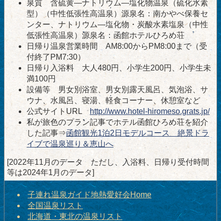
泉質 含硫黄―ナトリウム―塩化物温泉（硫化水素
型）（中性低張性高温泉）源泉名：南かやべ保養セ
ンター、ナトリウム―塩化物・炭酸水素塩泉（中性
低張性高温泉）源泉名：函館ホテルひろめ荘
日帰り温泉営業時間 AM8:00からPM8:00まで（受
付終了PM7:30）
日帰り入浴料 大人480円、小学生200円、小学生未
満100円
設備等 男女別浴室、男女別露天風呂、気泡浴、サ
ウナ、水風呂、寝湯、軽食コーナー、休憩室など
公式サイトURL
http://www.hotel-hiromeso.grats.jp/
私が旅色のプラン記事でホテル函館ひろめ荘を紹介
した記事⇒
函館観光1泊2日モデルコース 絶景ドラ
イブで温泉巡り＆恵山へ
[2022年11月のデータ ただし、入浴料、日帰り受付時間
等は2024年1月のデータ]
子連れ温泉ガイド地熱愛好会Home
全国温泉リスト
北海道・東北の温泉リスト