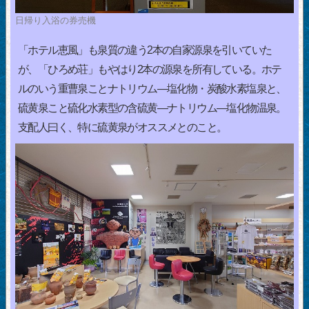
日帰り入浴の券売機
「ホテル恵風」も泉質の違う2本の自家源泉を引いていた
が、「ひろめ荘」もやはり2本の源泉を所有している。ホテ
ルのいう重曹泉ことナトリウム―塩化物・炭酸水素塩泉と、
硫黄泉こと硫化水素型の含硫黄―ナトリウム―塩化物温泉。
支配人曰く、特に硫黄泉がオススメとのこと。