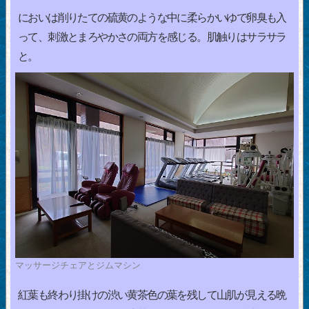
においは削りたての硫黄のような中に柔らかいゆで卵臭も入
って、刺激とまろやかさの両方を感じる。肌触りはサラサラ
と。
マッサージチェアとジムマシン
紅葉も終わり掛けの渋い黄茶色の葉を残して山肌が見える晩