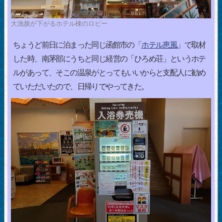
大漁旗が下がるホテル棟のロビー
ちょうど前日に泊まった同じ函館市の「
ホテル恵風
」で取材
した時、南茅部にうちと同じ経営の「ひろめ荘」というホテ
ルがあって、そこの温泉がとってもいいからと支配人に勧め
ていただいたので、日帰りでやってきた。