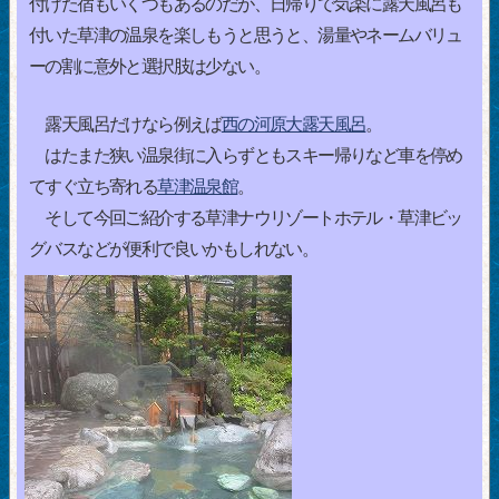
付けた宿もいくつもあるのだが、日帰りで気楽に露天風呂も
付いた草津の温泉を楽しもうと思うと、湯量やネームバリュ
ーの割に意外と選択肢は少ない。
露天風呂だけなら例えば
西の河原大露天風呂
。
はたまた狭い温泉街に入らずともスキー帰りなど車を停め
てすぐ立ち寄れる
草津温泉館
。
そして今回ご紹介する草津ナウリゾートホテル・草津ビッ
グバスなどが便利で良いかもしれない。