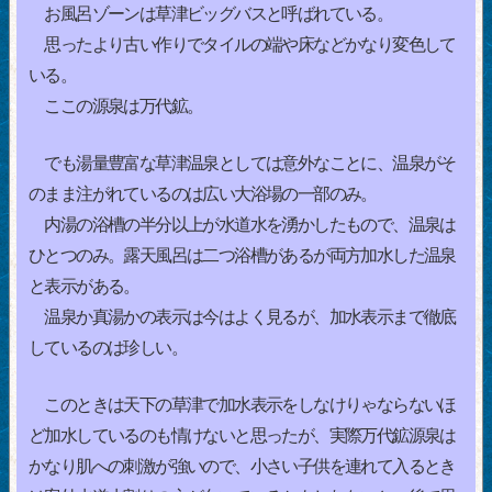
お風呂ゾーンは草津ビッグバスと呼ばれている。
思ったより古い作りでタイルの端や床などかなり変色して
いる。
ここの源泉は万代鉱。
でも湯量豊富な草津温泉としては意外なことに、温泉がそ
のまま注がれているのは広い大浴場の一部のみ。
内湯の浴槽の半分以上が水道水を湧かしたもので、温泉は
ひとつのみ。露天風呂は二つ浴槽があるが両方加水した温泉
と表示がある。
温泉か真湯かの表示は今はよく見るが、加水表示まで徹底
しているのは珍しい。
このときは天下の草津で加水表示をしなけりゃならないほ
ど加水しているのも情けないと思ったが、実際万代鉱源泉は
かなり肌への刺激が強いので、小さい子供を連れて入るとき