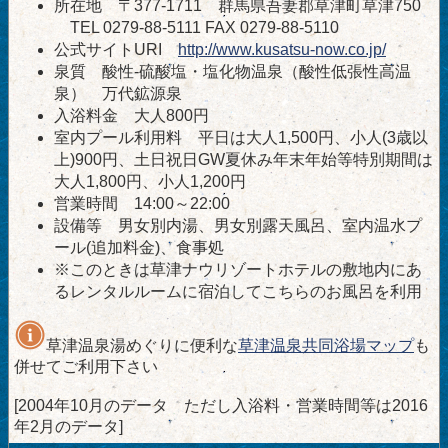
所在地 〒377-1711 群馬県吾妻郡草津町草津750
TEL 0279-88-5111 FAX 0279-88-5110
公式サイトURI
http://www.kusatsu-now.co.jp/
泉質 酸性-硫酸塩・塩化物温泉（酸性低張性高温
泉） 万代鉱源泉
入浴料金 大人800円
室内プール利用料 平日は大人1,500円、小人(3歳以
上)900円、土日祝日GW夏休み年末年始等特別期間は
大人1,800円、小人1,200円
営業時間 14:00～22:00
設備等 男女別内湯、男女別露天風呂、室内温水プ
ール(追加料金)、食事処
※このときは草津ナウリゾートホテルの敷地内にあ
るレンタルルームに宿泊してこちらのお風呂を利用
草津温泉湯めぐりに便利な
草津温泉共同浴場マップ
も
併せてご利用下さい
[2004年10月のデータ ただし入浴料・営業時間等は2016
年2月のデータ]