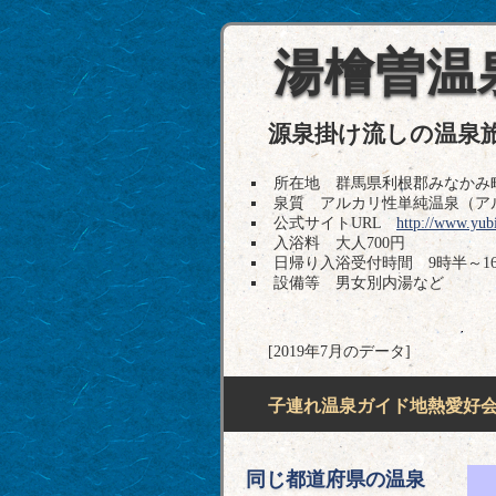
湯檜曽温
源泉掛け流しの温泉
所在地 群馬県利根郡みなかみ町湯桧曽1
泉質 アルカリ性単純温泉（アル
公式サイトURL
http://www.yubi
入浴料 大人700円
日帰り入浴受付時間 9時半～1
設備等 男女別内湯など
[2019年7月のデータ]
子連れ温泉ガイド地熱愛好会H
同じ都道府県の温泉