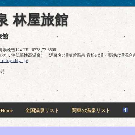
泉 林屋旅館
旅館
24 TEL 0278-72-3508
カリ性低張性高温泉） 源泉名: 湯檜曽温泉 音松の湯・薬師の湯混合
so-hayashiya.jp/
6時
ome
全国温泉リスト
関東の温泉リスト