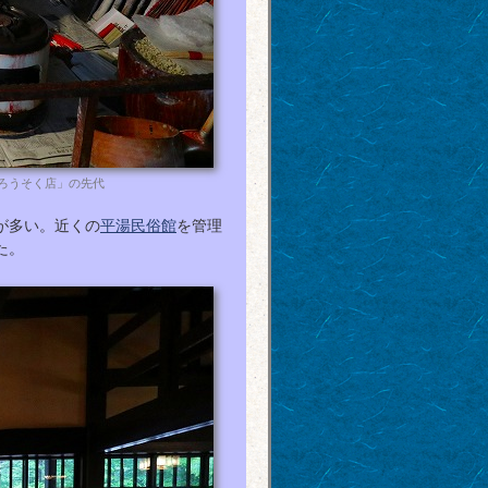
ろうそく店」の先代
が多い。近くの
平湯民俗館
を管理
た。