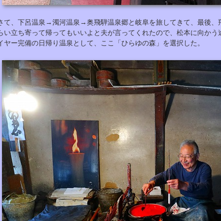
さて、下呂温泉→濁河温泉→奥飛騨温泉郷と岐阜を旅してきて、最後、
らい立ち寄って帰ってもいいよと夫が言ってくれたので、松本に向かう
イヤー完備の日帰り温泉として、ここ「ひらゆの森」を選択した。