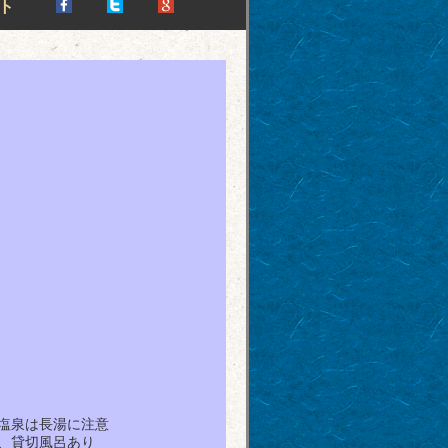
ト
塩泉は長湯に注意
、貸切風呂あり