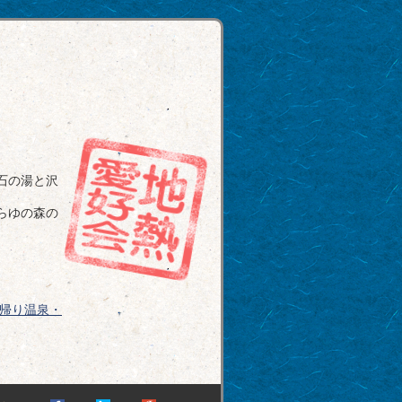
石の湯と沢
らゆの森の
帰り温泉・