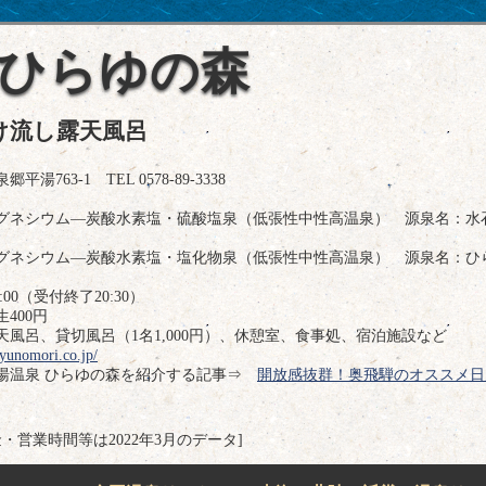
 ひらゆの森
け流し露天風呂
63-1 TEL 0578-89-3338
ネシウム―炭酸水素塩・硫酸塩泉（低張性中性高温泉） 源泉名：水
ネシウム―炭酸水素塩・塩化物泉（低張性中性高温泉） 源泉名：ひ
00（受付終了20:30）
400円
風呂、貸切風呂（1名1,000円）、休憩室、食事処、宿泊施設など
yunomori.co.jp/
湯温泉 ひらゆの森を紹介する記事⇒
開放感抜群！奥飛騨のオススメ日
金・営業時間等は2022年3月のデータ]