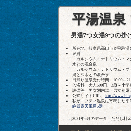
平湯温泉
男湯7つ女湯9つの掛
所在地 岐阜県高山市奥飛騨温泉郷平湯7
泉質
カルシウム・ナトリウム・マグ
水との混合泉
カルシウム・ナトリウム・マグ
湯と沢水との混合泉
日帰り温泉受付時間 10:00～21:
入浴料 大人600円、3歳～小学生
設備等 男女別内湯、男女別露天
公式サイトURL
http://www.hira
私がニフティ温泉に寄稿した平
絶景露天風呂5選
[2021年6月のデータ ただし料