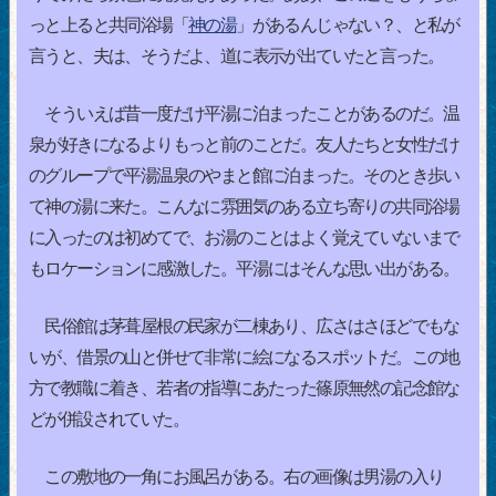
っと上ると共同浴場「
神の湯
」があるんじゃない？、と私が
言うと、夫は、そうだよ、道に表示が出ていたと言った。
そういえば昔一度だけ平湯に泊まったことがあるのだ。温
泉が好きになるよりもっと前のことだ。友人たちと女性だけ
のグループで平湯温泉のやまと館に泊まった。そのとき歩い
て神の湯に来た。こんなに雰囲気のある立ち寄りの共同浴場
に入ったのは初めてで、お湯のことはよく覚えていないまで
もロケーションに感激した。平湯にはそんな思い出がある。
民俗館は茅葺屋根の民家が二棟あり、広さはさほどでもな
いが、借景の山と併せて非常に絵になるスポットだ。この地
方で教職に着き、若者の指導にあたった篠原無然の記念館な
どが併設されていた。
この敷地の一角にお風呂がある。右の画像は男湯の入り