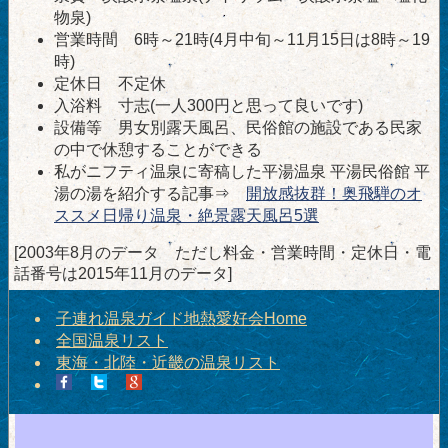
物泉)
営業時間 6時～21時(4月中旬～11月15日は8時～19
時)
定休日 不定休
入浴料 寸志(一人300円と思って良いです)
設備等 男女別露天風呂、民俗館の施設である民家
の中で休憩することができる
私がニフティ温泉に寄稿した平湯温泉 平湯民俗館 平
湯の湯を紹介する記事⇒
開放感抜群！奥飛騨のオ
ススメ日帰り温泉・絶景露天風呂5選
[2003年8月のデータ ただし料金・営業時間・定休日・電
話番号は2015年11月のデータ]
子連れ温泉ガイド地熱愛好会Home
全国温泉リスト
東海・北陸・近畿の温泉リスト