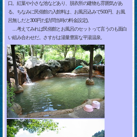
口。紅葉や小さな池などあり、脱衣所の建物も雰囲気があ
る。ちなみに民俗館の入館料は、お風呂込みで500円、お風
呂無しだと300円だ(訪問当時の料金設定)。
…考えてみれば民俗館とお風呂のセットって言うのも面白
い組み合わせだ。さすがは湯量豊富な平湯温泉。