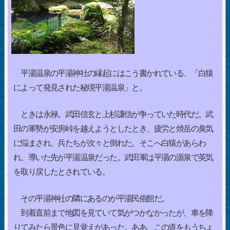
平湯温泉の平湯神社の縁起にはこう書かれている、「白猿
によって発見された秘境平湯温泉」と。
ときは永禄。武田信玄と上杉謙信が争っていた時代だ。武
田の軍勢が安房峠を越えようとしたとき、疲労と焼岳の臭気
に悩まされ、兵たちが次々と倒れた。そこへ白猿があらわ
れ、導いた先が平湯温泉だった。武田軍は平湯の源泉で英気
を取り戻したとされている。
その平湯神社の隣にあるのが平湯民俗館だ。
到着直前まで地図を見ていて気がつかなかったが、車を降
りてみたら景色に見覚えがあった。ああ、この道をもうちょ