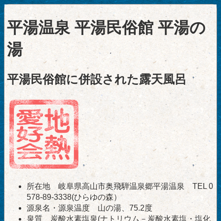
平湯温泉 平湯民俗館 平湯の
湯
平湯民俗館に併設された露天風呂
所在地 岐阜県高山市奥飛騨温泉郷平湯温泉 TEL 0
578-89-3338(ひらゆの森）
源泉名・源泉温度 山の湯、75.2度
泉質 炭酸水素塩泉(ナトリウム－炭酸水素塩・塩化