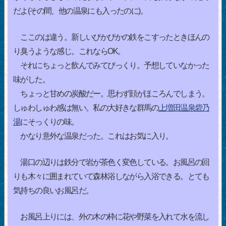
だよ(その間、他の温泉にも入ったのに)。
ここのは違う。新しいぴかぴかの鉄をこすったときほんの
り臭うような感じ。これならOK。
それにちょっと飲んでみてびっくり。予想していなかった
味がした。
ちょっと甘めの炭酸だー。思わず顔がほころんでしまう。
しゅわしゅわ感は無い。私の大好きな群馬の
上増田温泉砦乃
湯
にそっくりの味。
かなり意外な温泉だった。これはお気に入り。
湯口の辺りは鉄分で岩が茶色く変色している。お風呂の回
りも木々に囲まれていて森林浴しながら入浴できる。とても
気持ちの良いお風呂だ。
お風呂上りには、外の木の枠に花や野菜を入れて水を流し