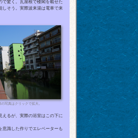
ので驚く。瓦屋根で楼閣を載せた
能しそう。実際波来湯は電車で来
群の写真はクリックで拡大。
見えるが、実際の浴室はこの下に
を意識した作りでエレベーターも