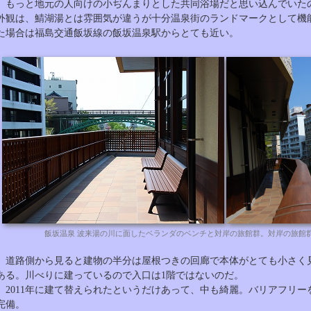
もっと地元の人向けの小ぢんまりとした共同浴場だと思い込んでいた
外観は、鯖湖湯とは雰囲気が違うが十分温泉街のランドマークとして機
た場合は福島交通飯坂線の飯坂温泉駅からとても近い。
飯坂温泉 波来湯の川に面したベランダのベンチと対岸の旅館群。対岸の旅館
道路側から見ると建物の半分は屋根つきの回廊で本体がとても小さく
ある。川べりに建っているので入口は1階ではないのだ。
2011年に建て替えられたというだけあって、中も綺麗。バリアフリー
完備。