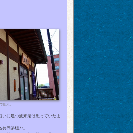
で拡大。
川沿いに建つ波来湯は思っていたよ
る共同浴場だ。