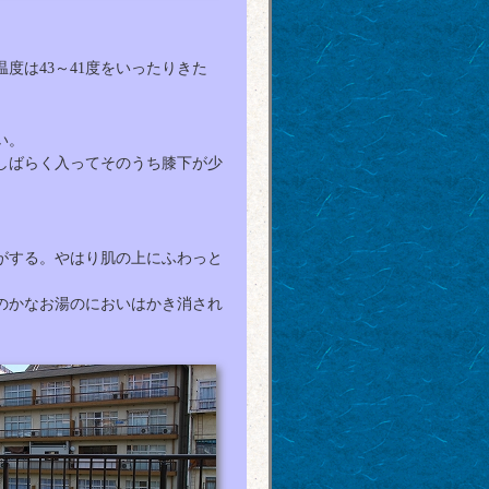
は43～41度をいったりきた
い。
しばらく入ってそのうち膝下が少
がする。やはり肌の上にふわっと
のかなお湯のにおいはかき消され