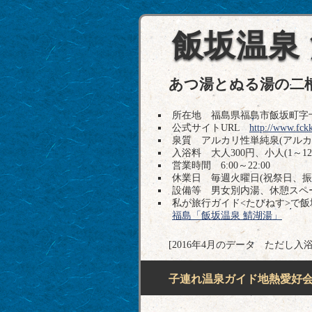
飯坂温泉
あつ湯とぬる湯の二
所在地 福島県福島市飯坂町字十綱町3
公式サイトURL
http://www.fckk
泉質 アルカリ性単純泉(アル
入浴料 大人300円、小人(1～12
営業時間 6:00～22:00
休業日 毎週火曜日(祝祭日、振
設備等 男女別内湯、休憩スペ
私が旅行ガイド<たびねす>で
福島「飯坂温泉 鯖湖湯」
[2016年4月のデータ ただし入
子連れ温泉ガイド地熱愛好会H