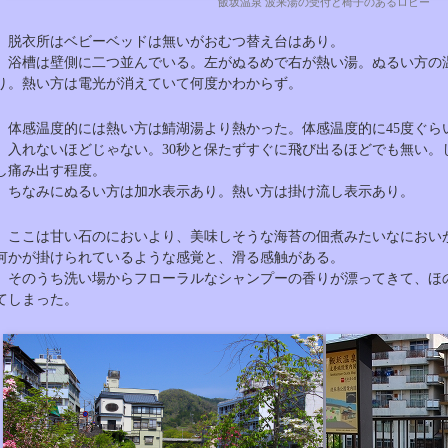
飯坂温泉 波来湯の受付と椅子のあるロビー
脱衣所はベビーベッドは無いがおむつ替え台はあり。
浴槽は壁側に二つ並んでいる。左がぬるめで右が熱い湯。ぬるい方の温度
り。熱い方は電光が消えていて何度かわからず。
体感温度的には熱い方は鯖湖湯より熱かった。体感温度的に45度ぐら
入れないほどじゃない。30秒と保たずすぐに飛び出るほどでも無い。
し痛み出す程度。
ちなみにぬるい方は加水表示あり。熱い方は掛け流し表示あり。
ここは甘い石のにおいより、美味しそうな海苔の佃煮みたいなにおい
何かが掛けられているような感覚と、滑る感触がある。
そのうち洗い場からフローラルなシャンプーの香りが漂ってきて、ほ
てしまった。