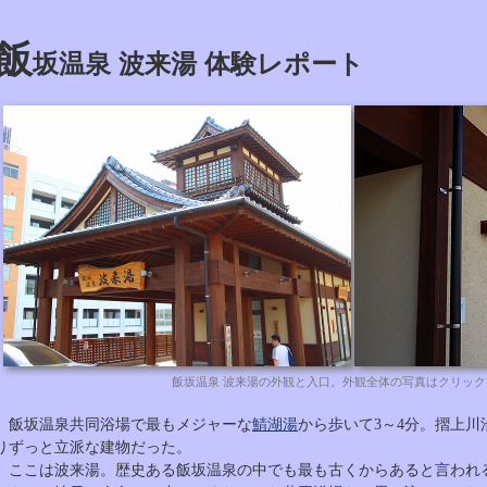
飯
坂温泉 波来湯 体験レポート
飯坂温泉 波来湯の外観と入口。外観全体の写真はクリック
飯坂温泉共同浴場で最もメジャーな
鯖湖湯
から歩いて3～4分。摺上
りずっと立派な建物だった。
ここは波来湯。歴史ある飯坂温泉の中でも最も古くからあると言われ