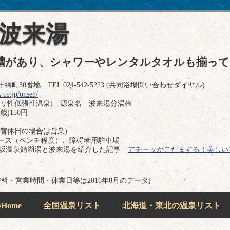
 波来湯
槽があり、シャワーやレンタルタオルも揃って
0番地 TEL 024-542-5223 (共同浴場問い合わせダイヤル)
.co.jp/onsen/
カリ性低張性温泉) 源泉名 波来湯分湯槽
歳)150円
替休日の場合は営業)
ース（ベンチ程度）、障碍者用駐車場
飯坂温泉鯖湖湯と波来湯を紹介した記事
アチーッがこだまする！美しい
浴料・営業時間・休業日等は2016年8月のデータ]
ome
全国温泉リスト
北海道・東北の温泉リスト