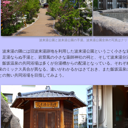
波来湯公園と波来湯公園の手湯。波来湯公園全体の写真はクリ
波来湯の隣には旧波来湯跡地を利用した波来湯公園というごく小さな
足湯ならぬ手湯と、岩窟風の小さな薬師神社の祠と、そして波来湯分
飯坂温泉の共同浴場は多くが分湯槽からの配湯となっている。それぞ
泉のミックス具合が異なる。違いがわかるかはさておき、また飯坂温泉
との無い共同浴場を目指してみよう。