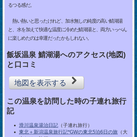
るつる感だ。
熱い熱いと思ったけれど、加水無しの純度の高い鯖湖湯
と、水を加えて快適な温度に冷めた鯖湖湯と、両方いっぺん
に楽しめたのは幸運だったかもしれない。
飯坂温泉 鯖湖湯へのアクセス(地図)
と口コミ
地図を表示する
この温泉を訪問した時の子連れ旅行
記
滑川温泉湯治日記
（子連れ旅行）
東北＋新潟温泉旅行記*GWの東北5泊6日の旅
（大