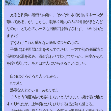
見ると四角い浴槽の両端に、それぞれ水道がありホースが
繋いである。が、しかし、朝早く地元の人の利用がほとんど
なのか、どちらのホースも浴槽には伸ばされず、止められた
ままだ。
すなわちこれが薄めない飯坂温泉そのもの。
子供には洗面器に水を汲んでこさせ、一方で別の洗面器に
浴槽のお湯を汲み、混ぜ合わせて掛けてやった。何度かそれ
を繰り返して、あとは本人にやらせることにした。
自分はそろそろと入ってみる。
むむむ。
熱湯なんとかショーみたいだ。
そうとう何度も掛け湯をしないと入れない。掛け湯は足は
すぐ馴れたが、上半身はひりひりするほど熱く感じる。
それがお湯に身を沈めると、今度は上半身はすぐ馴れるの