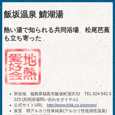
飯坂温泉 鯖湖湯
熱い湯で知られる共同浴場 松尾芭蕉
も立ち寄った
所在地 福島県福島市飯坂町湯沢32 TEL 024-542-5
223 (共同浴場問い合わせダイヤル)
公式サイトURL
http://www.fckk.co.jp/onsen/
泉質 弱アルカリ性単純泉(アルカリ性低張性温泉)