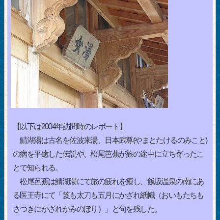
【以下は2004年訪問時のレポート】
鯖湖湯は古名を佐波来湯、日本武尊(やまとたけるのみこと)
の病を平癒した伝説や、松尾芭蕉が旅の途中に立ち寄ったこ
とで知られる。
松尾芭蕉は鯖湖湯にて旅の疲れを癒し、飯坂温泉の南にあ
る医王寺にて「笈も太刀も五月にかざれ紙幟（おいもたちも
さつきにかざれかみのぼり）」と句を残した。