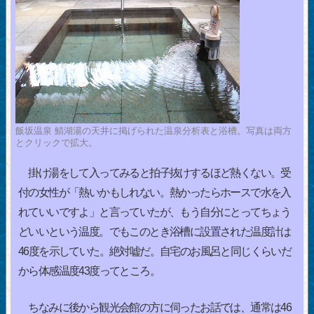
飯坂温泉 鯖湖湯の天井に掲げられた温泉分析表と浴槽。写真は両方
とクリックで拡大。
掛け湯をして入ってみると拍子抜けするほど熱くない。受
付の女性が「熱いかもしれない。熱かったらホースで水を入
れていいですよ」と言っていたが、もう自分にとってちょう
どいいという温度。でもこのとき浴槽に設置された温度計は
46度を示していた。絶対嘘だ。自宅のお風呂と同じくらいだ
から体感温度43度ってところ。
ちなみに後から観光会館の方に伺ったお話では、通常は46