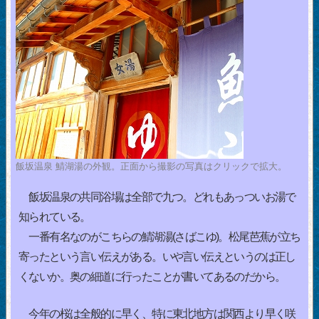
飯坂温泉 鯖湖湯の外観。正面から撮影の写真はクリックで拡大。
飯坂温泉の共同浴場は全部で九つ。どれもあっついお湯で
知られている。
一番有名なのがこちらの鯖湖湯(さばこゆ)。松尾芭蕉が立ち
寄ったという言い伝えがある。いや言い伝えというのは正し
くないか。奥の細道に行ったことが書いてあるのだから。
今年の桜は全般的に早く、特に東北地方は関西より早く咲