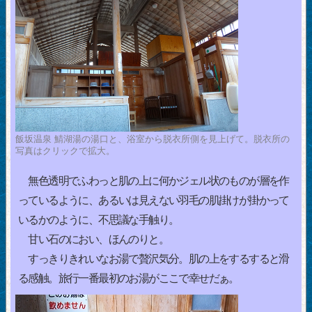
飯坂温泉 鯖湖湯の湯口と、浴室から脱衣所側を見上げて。脱衣所の
写真はクリックで拡大。
無色透明でふわっと肌の上に何かジェル状のものが層を作
っているように、あるいは見えない羽毛の肌掛けが掛かって
いるかのように、不思議な手触り。
甘い石のにおい、ほんのりと。
すっきりきれいなお湯で贅沢気分。肌の上をするすると滑
る感触。旅行一番最初のお湯がここで幸せだぁ。