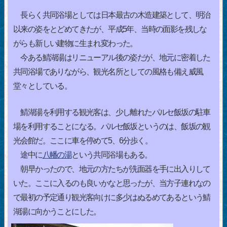
長らく共同浴場としては日本最古の木造建築として、明治
以来の姿をとどめてきたが、平成5年、当時の面影を残しな
がらも新しい建物に生まれ変わった。
今ある鯖湖湯はリニューアル後の姿だが、地元に密着した
共同浴場でありながら、観光名所としての風格も備え威風
堂々としている。
鯖湖湯を利用する観光客は、少し離れたパルセ飯坂の駐車
場を利用することになる。パルセ飯坂というのは、飯坂の観
光会館だ。ここに車を停めて5、6分歩く。
途中に
八幡の湯
という共同浴場もある。
朝早かったので、地元の方たちが洗面器を手に出入りして
いた。ここに入るのも良いかなと思ったが、当方子連れなの
で最初の予定通り観光客向けに多少はぬるめてあるという鯖
湖湯に向かうことにした。