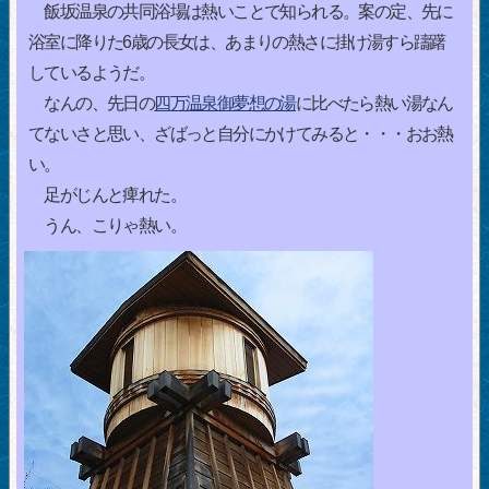
飯坂温泉の共同浴場は熱いことで知られる。案の定、先に
浴室に降りた6歳の長女は、あまりの熱さに掛け湯すら躊躇
しているようだ。
なんの、先日の
四万温泉御夢想の湯
に比べたら熱い湯なん
てないさと思い、ざばっと自分にかけてみると・・・おお熱
い。
足がじんと痺れた。
うん、こりゃ熱い。