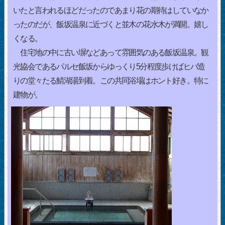
いたと言われるほどだったのであまり花の期待はしていなか
ったのだが、飯坂温泉に近づくと並木の花水木が満開。嬉し
くなる。
住宅地の中に古い塀などあって雰囲気のある飯坂温泉。観
光協会であるパルセ飯坂からゆっくり5分程度歩けばヒバ造
りの堂々たる鯖湖湯到着。この共同浴場はホント好き。特に
建物が。