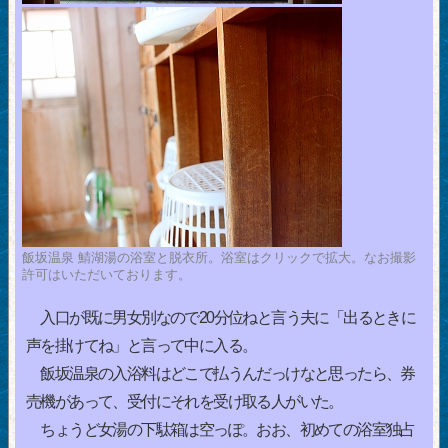
飯坂温泉 鯖湖湯の浴室と脱衣所。浴室はクリックで拡大。なお撮影
許可はいただいております。
入口が既に男女別なので20分位ねと言う夫に「出るときに
声を掛けてね」と言って中に入る。
飯坂温泉の入浴料はどこで払うんだっけなと思ったら、券
売機があって、受付にそれを受け取る人がいた。
ちょうど女湯の下駄箱は空っぽ。おお、初めての浴室独占