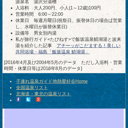
源泉名 湯沢分湯槽
入浴料 大人200円、小人(1～12歳)100円
営業時間 6:00～22:00
休業日 毎週月曜日(祝祭日、振替休日の場合は営業
し、水曜日が振替休業日)
設備等 男女別内湯
私が旅行ガイド<たびねす>で飯坂温泉鯖湖湯と波来
湯を紹介した記事
アチーッがこだまする！美しい
共同浴場・福島「飯坂温泉 鯖湖湯」
[2016年4月及び2004年5月のデータ ただし入浴料・営業
時間・休業日等は2016年8月のデータ]
子連れ温泉ガイド地熱愛好会Home
全国温泉リスト
北海道・東北の温泉リスト