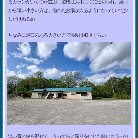
るカランがいくつか並ぶ。浴槽は大小二つに仕切られ、湯口
から遠い小さい方は、溢れたお湯が入るようになっていて少
しだけぬるめ。
ちなみに湯口のある大きい方で温度は43度ぐらい。
淡い青と緑を混ぜて、うっすらと濁りをいれた鈍いカラーの