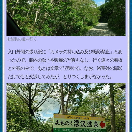
未舗装の道を行く
入口外側の張り紙に「カメラの持ち込み及び撮影禁止」とあ
ったので、館内の廊下や暖簾の写真もなし。行く道々の看板
と外観のみで、あとは文章で説明する。なお、浴室外の撮影
だけでもと交渉してみたが、とりつくしまがなかった。