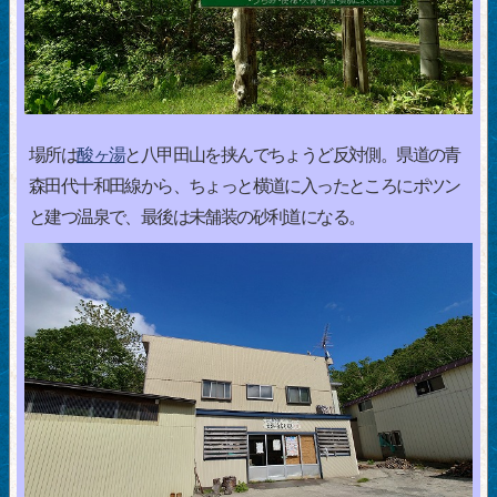
場所は
酸ヶ湯
と八甲田山を挟んでちょうど反対側。県道の青
森田代十和田線から、ちょっと横道に入ったところにポツン
と建つ温泉で、最後は未舗装の砂利道になる。