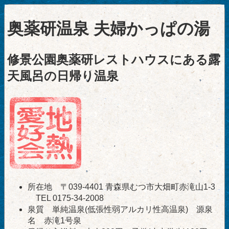
奥薬研温泉 夫婦かっぱの湯
修景公園奥薬研レストハウスにある露
天風呂の日帰り温泉
所在地 〒039-4401 青森県むつ市大畑町赤滝山1-3
TEL 0175-34-2008
泉質 単純温泉(低張性弱アルカリ性高温泉) 源泉
名 赤滝1号泉