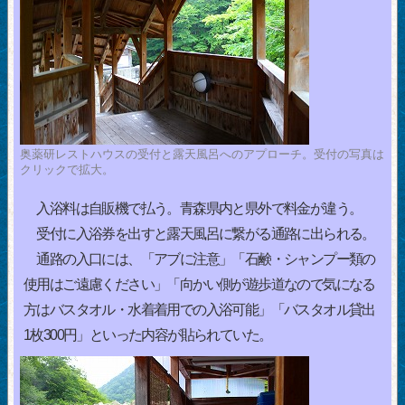
奥薬研レストハウスの受付と露天風呂へのアプローチ。受付の写真は
クリックで拡大。
入浴料は自販機で払う。青森県内と県外で料金が違う。
受付に入浴券を出すと露天風呂に繋がる通路に出られる。
通路の入口には、「アブに注意」「石鹸・シャンプー類の
使用はご遠慮ください」「向かい側が遊歩道なので気になる
方はバスタオル・水着着用での入浴可能」「バスタオル貸出
1枚300円」といった内容が貼られていた。