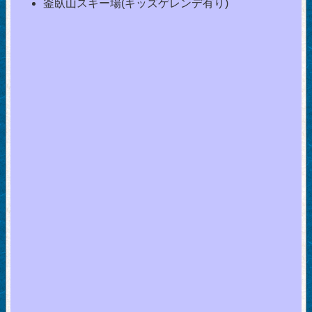
釜臥山スキー場(キッズゲレンデ有り)