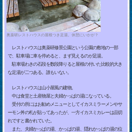
奥薬研レストハウスの屋根つき足湯。休憩にいかが？
レストハウスは奥薬研修景公園という公園の敷地の一部
で、駐車場に車を停めると、まず見えるのが足湯。
駐車場わきの石段を数段降りると屋根の付いた比較的大き
な足湯が二つある。誰もいない。
レストハウスは山小屋風の建物。
中は食堂と土産物屋と夫婦かっぱの湯になっている。
受付の所にはお勧めメニューとしてイカスミラーメンやサ
ーモン丼の札が貼ってあったが、一方イカスミカレーは品切
れですと書かれていた。
また、夫婦かっぱの湯、かっぱの湯、隠れかっぱの湯の位