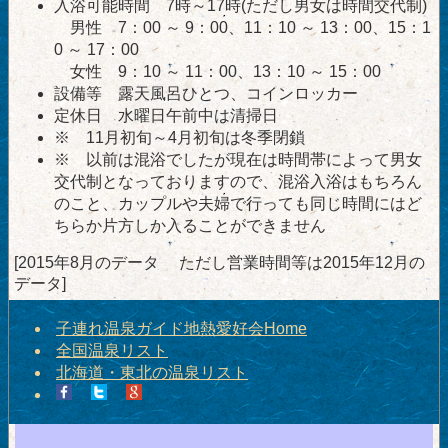
入浴可能時間 7時～17時(ただし男女は時間交代制)
男性 7：00 ～ 9：00、11：10 ～ 13：00、15：1
0 ～ 17：00
女性 9：10 ～ 11：00、13：10 ～ 15：00
設備等 露天風呂ひとつ、コインロッカー
定休日 水曜日午前中は清掃日
※ 11月初旬～4月初旬は冬季閉鎖
※ 以前は混浴でしたが現在は時間帯によって男女
交代制となっておりますので、混浴入浴はもちろん
のこと、カップルや夫婦で行っても同じ時間にはど
ちらか片方しか入ることができません
[2015年8月のデータ ただし営業時間等は2015年12月の
データ]
子連れ温泉ガイド地熱愛好会Home
全国温泉リスト
北海道・東北の温泉リスト