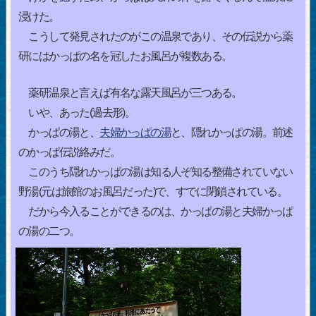
浸けた。
こうして発見されたのがこの温泉であり、その伝説から薬
研にはかっぱの名を冠したお風呂が複数ある。
薬研温泉と言えば有名な露天風呂が三つある。
いや、あった(過去形)。
かっぱの湯と、
夫婦かっぱの湯
と、隠れかっぱの湯。前述
のかっぱ伝説絡みだ。
このうち隠れかっぱの湯は知る人ぞ知る整備されていない
野湯(元は旅館のお風呂だった)で、すでに閉鎖されている。
だから今入ることができるのは、かっぱの湯と夫婦かっぱ
の湯の二つ。