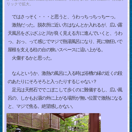
リックで拡大。
ではさっそく・・・と思うと、うわっちっちっちーっ。
激熱だった。脱衣所に近い方はなんとか入れるが、広い露
天風呂をざぶざぶと川が良く見える方に進んでいくと、うわ
っ、おっ、って感じでマジで熱湯風呂になり、死に物狂いで
屋根を支える柱の台の狭いスペースに這い上がる。
火傷するかと思った。
なんというか、激熱の風呂に入る時は浴槽の縁の近くの段
のあたりにそろそろと入ったりするじゃない？
足元は天然石ででこぼこして歩くのに難儀するし、広い風
呂の、しかもお湯の外に上がる場所が無い位置で激熱になる
と、マジで焦る。絶望感しかない。