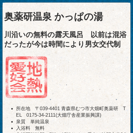
奥薬研温泉 かっぱの湯
川沿いの無料の露天風呂 以前は混浴
だったが今は時間により男女交代制
所在地 〒039-4401 青森県むつ市大畑町奥薬研 T
EL 0175-34-2111(大畑庁舎産業振興課)
泉質 単純温泉
入浴料 無料