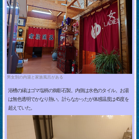
男女別の内湯と家族風呂がある
浴槽の縁はゴマ塩柄の御影石製。内側は水色のタイル。お湯
は無色透明でかなり熱い。計らなかったが体感温度は45度を
超えていた。