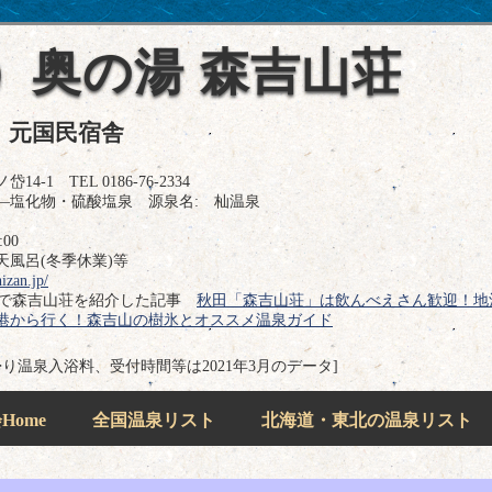
）奥の湯 森吉山荘
、元国民宿舎
1 TEL 0186-76-2334
―塩化物・硫酸塩泉 源泉名: 杣温泉
00
風呂(冬季休業)等
izan.jp/
jpで森吉山荘を紹介した記事
秋田「森吉山荘」は飲んべえさん歓迎！地
港から行く！森吉山の樹氷とオススメ温泉ガイド
帰り温泉入浴料、受付時間等は2021年3月のデータ]
ome
全国温泉リスト
北海道・東北の温泉リスト