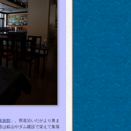
泉旅館
」。県道沿いだがより奥ま
昔は鉱山やダム建設で栄えて集落