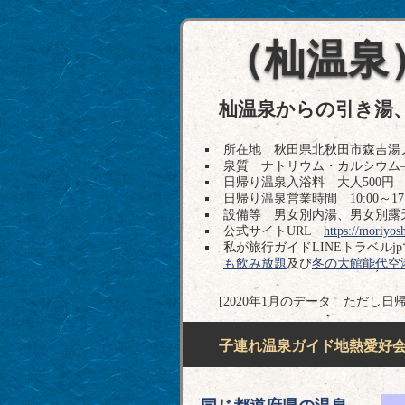
（杣温泉
杣温泉からの引き湯
所在地 秋田県北秋田市森吉湯ノ岱14-
泉質 ナトリウム・カルシウム
日帰り温泉入浴料 大人500円
日帰り温泉営業時間 10:00～17:
設備等 男女別内湯、男女別露天
公式サイトURL
https://moriyosh
私が旅行ガイドLINEトラベル
も飲み放題
及び
冬の大館能代空
[2020年1月のデータ ただし日
子連れ温泉ガイド地熱愛好会H