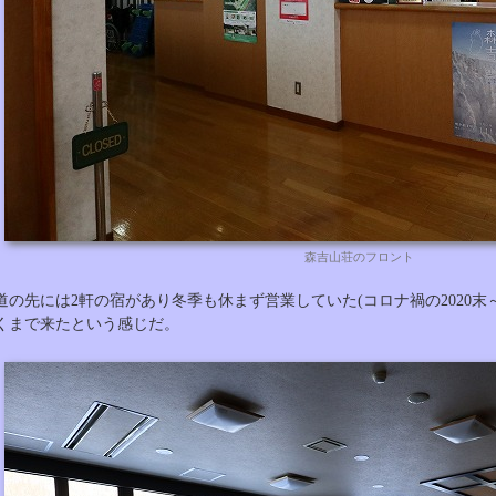
森吉山荘のフロント
道の先には2軒の宿があり冬季も休まず営業していた(コロナ禍の2020末～
くまで来たという感じだ。