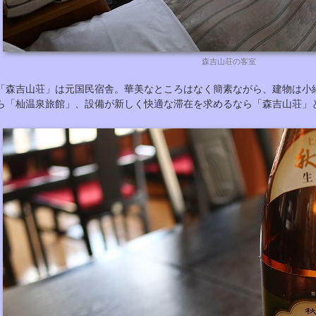
森吉山荘の客室
「森吉山荘」は元国民宿舎。華美なところはなく簡素ながら、建物は小
ら「杣温泉旅館」、設備が新しく快適な滞在を求めるなら「森吉山荘」