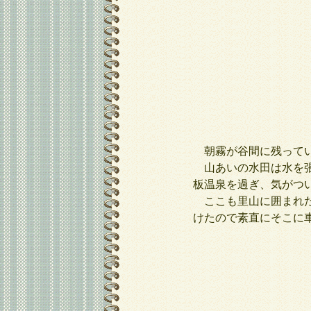
朝霧が谷間に残って
山あいの水田は水を張
板温泉を過ぎ、気がつ
ここも里山に囲まれた
けたので素直にそこに