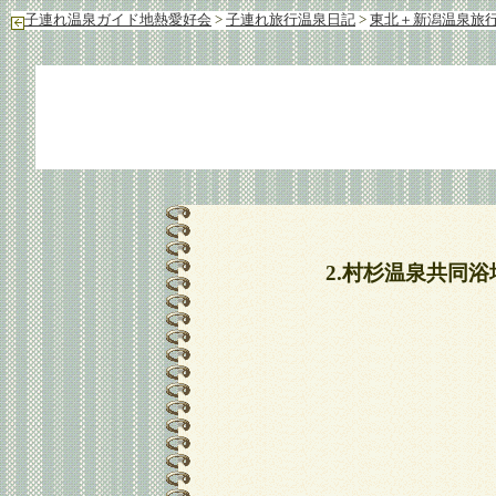
子連れ温泉ガイド地熱愛好会
>
子連れ旅行温泉日記
>
東北＋新潟温泉旅行
2.村杉温泉共同