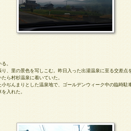
いる。
り、里の景色を写しこむ。昨日入った出湯温泉に至る交差点
いたら村杉温泉に着いていた。
小ぢんまりとした温泉地で、ゴールデンウィーク中の臨時駐
車を入れた。