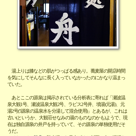
湯上りは膝などの肌がつっぱる感あり。蕎麦屋の開店時間
を気にしてそんなに長く入っていなかったのにかなり温まっ
ていた。
あとここの源泉は掲示されている分析表に寄れば「瀬波温
泉大観1号、瀬波温泉大観2号、ラピス2号井、墳湯(元湯)、元
湯2号(5源泉の温泉水を分湯して混合使用)」とあるが、これは
古い(というか、大観荘せなみの湯のものなのかも)ようで、現
在は独自源泉の井戸を持っていて、その源泉の単独使用だそ
うだ。