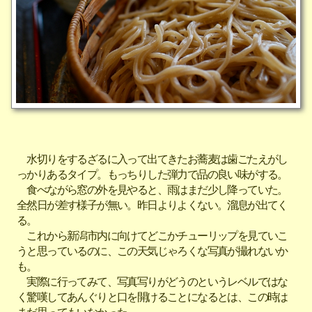
水切りをするざるに入って出てきたお蕎麦は歯ごたえがし
っかりあるタイプ。もっちりした弾力で品の良い味がする。
食べながら窓の外を見やると、雨はまだ少し降っていた。
全然日が差す様子が無い。昨日よりよくない。溜息が出てく
る。
これから新潟市内に向けてどこかチューリップを見ていこ
うと思っているのに、この天気じゃろくな写真が撮れないか
も。
実際に行ってみて、写真写りがどうのというレベルではな
く驚嘆してあんぐりと口を開けることになるとは、この時は