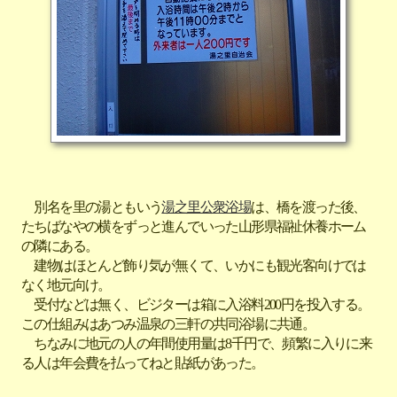
別名を里の湯ともいう
湯之里公衆浴場
は、橋を渡った後、
たちばなやの横をずっと進んでいった山形県福祉休養ホーム
の隣にある。
建物はほとんど飾り気が無くて、いかにも観光客向けでは
なく地元向け。
受付などは無く、ビジターは箱に入浴料200円を投入する。
この仕組みはあつみ温泉の三軒の共同浴場に共通。
ちなみに地元の人の年間使用量は8千円で、頻繁に入りに来
る人は年会費を払ってねと貼紙があった。