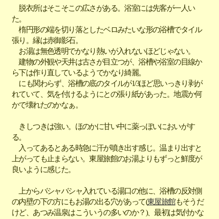
脱衣所はそこそこの広さがある。浴室には先客が一人い
た。
楕円形の端を切り落としたベロみたいな形の浴槽でタイル
張り。縁は赤御影石。
お湯は無色透明でかなり熱いが入れないほどじゃない。
建物の外観や天井は古さが目立つが、浴槽や浴室の目線か
ら下は作り直しているようでかなり綺麗。
にも関わらず、浴槽の底のタイルが1/3ほど思いっきり剥が
れていて、気を付けるようにとの張り紙があった。地震か何
かで壊れたのかなぁ。
きしつきは強い。ほのかに甘い中に薬っぽいにおいがす
る。
入ってあるとある時急に汗が噴き出す感じ。温まり出すと
上がっても止まらない。東屋旅館のお湯よりもずっと鮮度が
良いように感じた。
上からバシャバシャ入れている湯口の他に、浴槽の反対側
の内壁の下の方にもお湯の出る穴があって(
東屋旅館
もそうだ
けど、あつみ温泉はこういうの多いのか？)、最初は気付かな