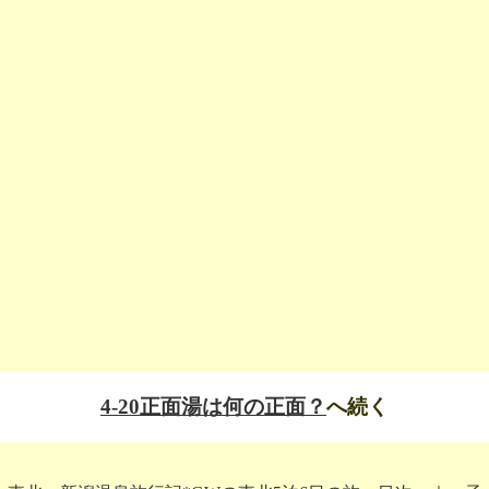
4-20正面湯は何の正面？
へ続く