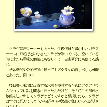
クラゲ栽培コーナーもあった。生後何日と書かれたガラス
ケースに豆粒ほどの小さなクラゲが浮いている。空いている
時に来たら学校の勉強にもなりそう。自由研究にも使える感
じ。
学習機関や公的機関に限ってミズクラゲの貸し出しも可能
とあった。面白い。
後日夫が職場に設置する水槽を検討するためにアクアリウ
ムショップに話を聞きに行ったんだけど、その時この加茂水
族館を思い出してクラゲはどうですかと相談したら、クラゲ
はすぐに死んでしまうから餌やりや繁殖が難しいって説明さ
れたしい。