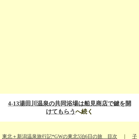
4-13湯田川温泉の共同浴場は船見商店で鍵を開
けてもらう
へ続く
東北＋新潟温泉旅行記*GWの東北5泊6日の旅 目次
｜
子