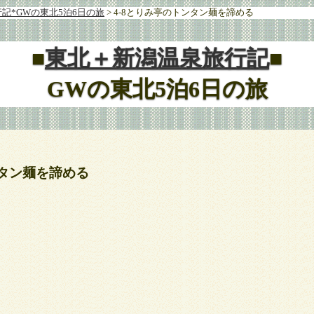
記*GWの東北5泊6日の旅
> 4-8とりみ亭のトンタン麺を諦める
■
東北＋新潟温泉旅行記
■
GWの東北5泊6日の旅
ンタン麺を諦める