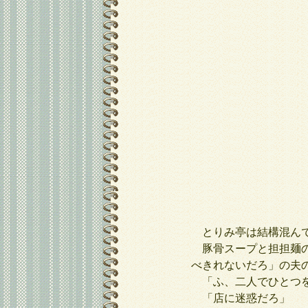
とりみ亭は結構混んで
豚骨スープと担担麺の
べきれないだろ」の夫
「ふ、二人でひとつを
「店に迷惑だろ」