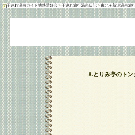
子連れ温泉ガイド地熱愛好会
>
子連れ旅行温泉日記
>
東北＋新潟温泉旅行
8.とりみ亭のト