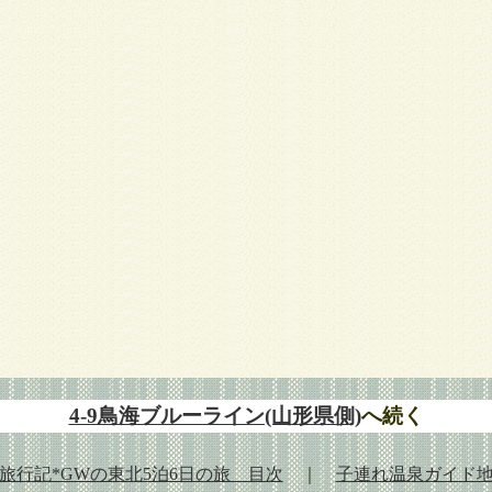
4-9鳥海ブルーライン(山形県側)
へ続く
旅行記*GWの東北5泊6日の旅 目次
｜
子連れ温泉ガイド地