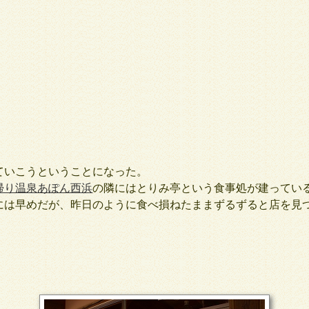
いこうということになった。
帰り温泉あぽん西浜
の隣にはとりみ亭という食事処が建っている
には早めだが、昨日のように食べ損ねたままずるずると店を見
。