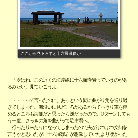
ここから見下ろすと十六羅漢像が
「次はね、この近くの海岸線に十六羅漢岩っていうのがあ
るみたい。見ていこうよ」
・・・って言ったのに、あっという間に曲がり角を通り過
ぎてしまった。海沿いに見どころがあるからてっきり車を停
めるところも海側だと思ったら逆だったので。Uターンしても
う一度。さっきの角を曲がって駐車場へ。
行ったり来たりになってしまったので夫がぶつぶつ文句を
言うかと思ったが、十六羅漢岩が想像していたより凄かった