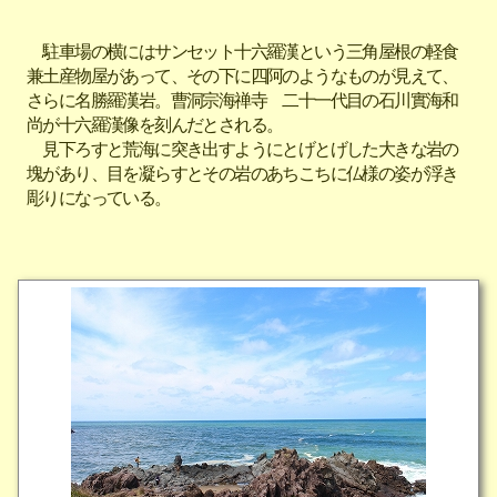
駐車場の横にはサンセット十六羅漢という三角屋根の軽食
兼土産物屋があって、その下に四阿のようなものが見えて、
さらに名勝羅漢岩。曹洞宗海禅寺 二十一代目の石川實海和
尚が十六羅漢像を刻んだとされる。
見下ろすと荒海に突き出すようにとげとげした大きな岩の
塊があり、目を凝らすとその岩のあちこちに仏様の姿が浮き
彫りになっている。