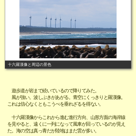
十六羅漢像と周辺の景色
遊歩道が岩まで続いているので降りてみた。
風が強い。波しぶきがあがる。青空にくっきりと羅漢像。
これは信心なくともこうべを垂れざるを得ない。
十六羅漢像からこれから進む進行方向、山形方面の海岸線
を見やると、遠くに一列になって風車が回っているのが見え
た。海の空は真っ青だが陸地はまだ雲が多い。