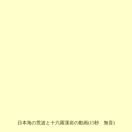
日本海の荒波と十六羅漢岩の動画(15秒 無音)